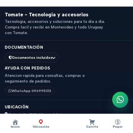
Tomate - Tecnologia y accesorios
Tecnologia, accesorios y soluciones para tu dia a dia.
Compra facil y recibi en Montevideo y todo Uruguay
con Tomate.
DOCUMENTACIÓN
Documentos incluidos
AYUDA CON PEDIDOS
Atencion rapida para consultas, compras o
seguimiento de pedidos.
WhatsApp 096995313
Escri
UBICACIÓN
18 de Julio 1831, Montevideo
Horario: 9 a 18 hs
Inicio
Ubicación
Carrito
Pagar