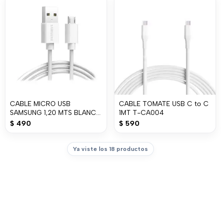
CABLE MICRO USB
CABLE TOMATE USB C to C
SAMSUNG 1,20 MTS BLANCO
1MT T-CA004
EP-DG9
$
490
$
590
Ya viste los 18 productos