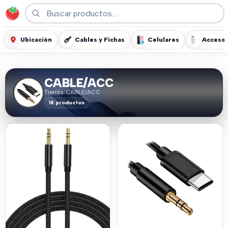
Ubicación
Cables y Fichas
Celulares
Accesor
CABLE/ACC
Tienda
/
CABLE/ACC
18 productos