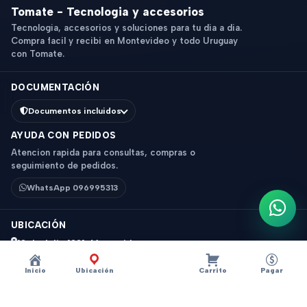
Tomate - Tecnologia y accesorios
Tecnologia, accesorios y soluciones para tu dia a dia.
Compra facil y recibi en Montevideo y todo Uruguay
con Tomate.
DOCUMENTACIÓN
Documentos incluidos
AYUDA CON PEDIDOS
Atencion rapida para consultas, compras o
seguimiento de pedidos.
WhatsApp 096995313
Escri
UBICACIÓN
18 de Julio 1831, Montevideo
Horario: 9 a 18 hs
Inicio
Ubicación
Carrito
Pagar
Ver mapa
Instagram