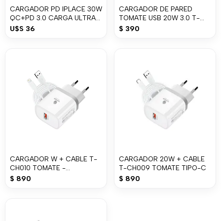
CARGADOR PD IPLACE 30W
CARGADOR DE PARED
QC+PD 3.0 CARGA ULTRA
TOMATE USB 20W 3.0 T-
RAPIDA
CH001
U$S
36
$
390
CARGADOR W + CABLE T-
CARGADOR 20W + CABLE
CH010 TOMATE -
T-CH009 TOMATE TIPO-C
LIGHTNING
$
890
$
890