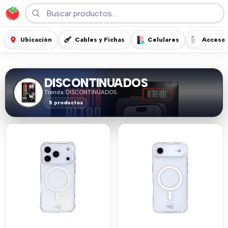
Ubicación
Cables y Fichas
Celulares
Accesor
DISCONTINUADOS
Tienda
/
DISCONTINUADOS
5 productos