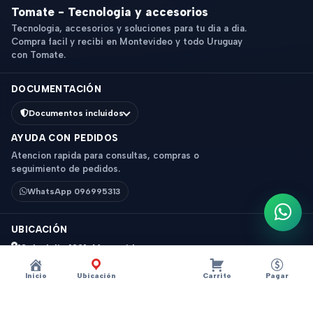
Tomate - Tecnologia y accesorios
Tecnologia, accesorios y soluciones para tu dia a dia.
Compra facil y recibi en Montevideo y todo Uruguay
con Tomate.
DOCUMENTACIÓN
Documentos incluidos
AYUDA CON PEDIDOS
Atencion rapida para consultas, compras o
seguimiento de pedidos.
WhatsApp 096995313
Escri
UBICACIÓN
18 de Julio 1831, Montevideo
Horario: 9 a 18 hs
Inicio
Ubicación
Carrito
Pagar
Ver mapa
Instagram