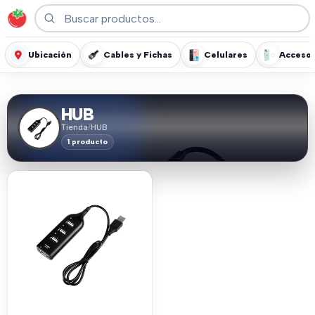
Ubicación
Cables y Fichas
Celulares
Accesor
HUB
Tienda
/
HUB
1 producto