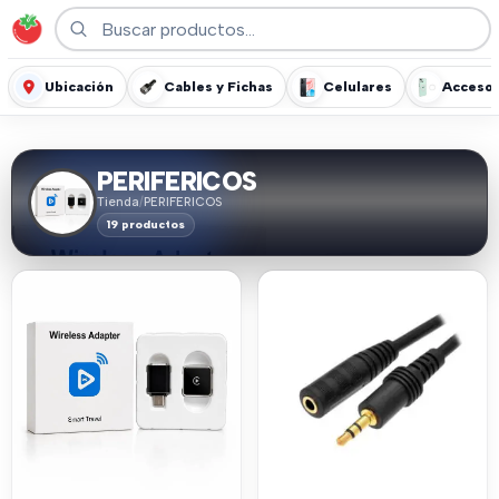
Ubicación
Cables y Fichas
Celulares
Accesor
PERIFERICOS
Tienda
/
PERIFERICOS
19 productos