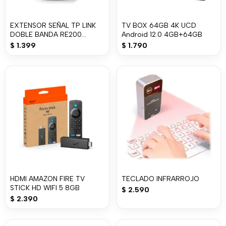
EXTENSOR SEÑAL TP LINK
TV BOX 64GB 4K UCD
DOBLE BANDA RE200
Android 12.0 4GB+64GB
AC750
$
1.399
$
1.790
HDMI AMAZON FIRE TV
TECLADO INFRARROJO
STICK HD WIFI 5 8GB
$
2.590
$
2.390