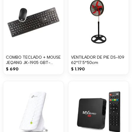
COMBO TECLADO + MOUSE
VENTILADOR DE PIE DS-109
JEQANG JK-1905 GBT-
62*17.5*50cm
14081-2010
$
690
$
1.190