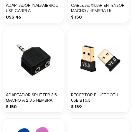
ADAPTADOR INALAMBRICO
CABLE AUXILIAR ENTENSOR
USB CARPLA
MACHO / HEMBRA 1.5
METROS NEGRO JK
U$S
46
$
150
ADAPTADOR SPLITTER 3.5
RECEPTOR BLUETOOTH
MACHO A 2 3.5 HEMBRA
USE BT5.3
$
150
$
159