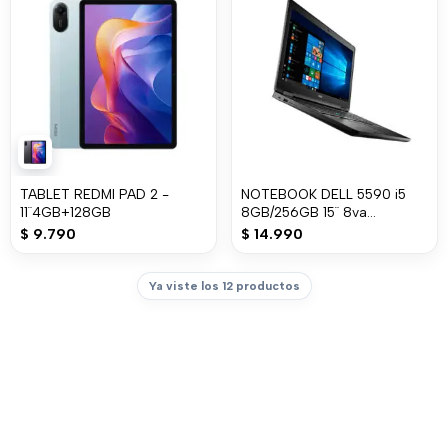
TABLET REDMI PAD 2 -
NOTEBOOK DELL 5590 i5
11¨4GB+128GB
8GB/256GB 15¨ 8va
GENERACION
$
9.790
$
14.990
Ya viste los 12 productos