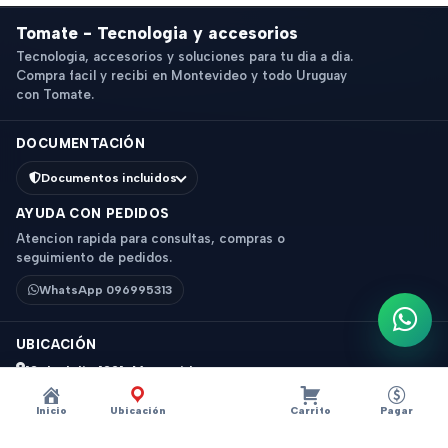
Tomate - Tecnologia y accesorios
Tecnologia, accesorios y soluciones para tu dia a dia.
Compra facil y recibi en Montevideo y todo Uruguay
con Tomate.
DOCUMENTACIÓN
Documentos incluidos
AYUDA CON PEDIDOS
Atencion rapida para consultas, compras o
seguimiento de pedidos.
WhatsApp 096995313
Escri
UBICACIÓN
18 de Julio 1831, Montevideo
Horario: 9 a 18 hs
Inicio
Ubicación
Carrito
Pagar
Ver mapa
Instagram