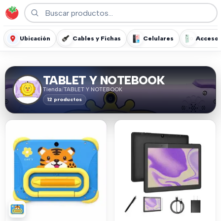
Ubicación
Cables y Fichas
Celulares
Accesor
TABLET Y NOTEBOOK
Tienda
/
TABLET Y NOTEBOOK
12 productos