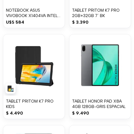
NOTEBOOK ASUS
TABLET PRITOM K7 PRO
VIVOBOOK X1404VA INTEL
2GB+32GB 7¨ BK
CORE i3 8GB/128GB SSD
U$S
584
$
3.390
TABLET PRITOM K7 PRO
TABLET HONOR PAD X8A
KIDS
4GB 128GB-GRIS ESPACIAL
$
4.490
$
9.490