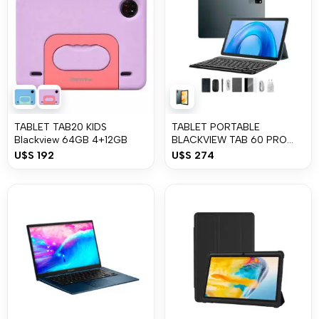
TABLET TAB20 KIDS
TABLET PORTABLE
Blackview 64GB 4+12GB
BLACKVIEW TAB 60 PRO
128GB + 24GB
U$S
192
U$S
274