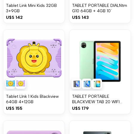
Tablet Link Mini Kids 32GB
TABLET PORTABLE DIALNtm
3+9GB
G10 64GB + 4GB 10¨
U$S
142
U$S
143
Tablet LInk 1 Kids Blackview
TABLET PORTABLE
64GB 4+12GB
BLACKVIEW TAB 20 WIFI
4+8GB 64GB
U$S
155
U$S
179