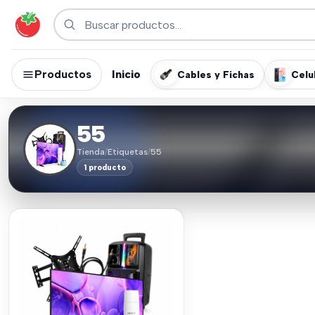
Productos
Inicio
Cables y Fichas
Celu
55
Tienda
/
Etiquetas
/
55
1 producto