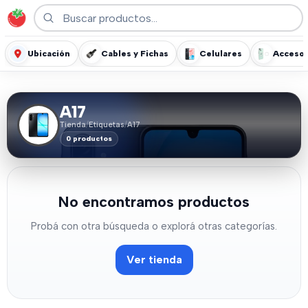
Ubicación
Cables y Fichas
Celulares
Accesor
A17
Tienda
/
Etiquetas
/
A17
0 productos
No encontramos productos
Probá con otra búsqueda o explorá otras categorías.
Ver tienda