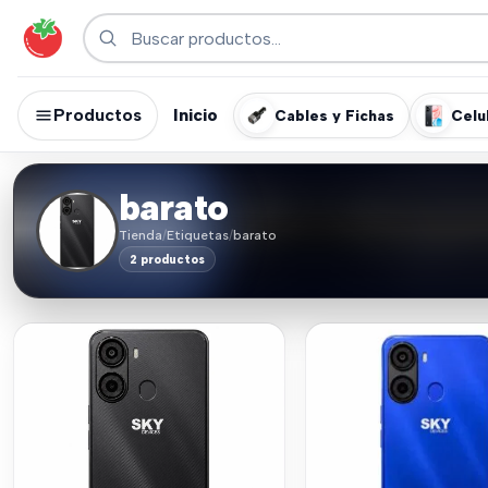
Productos
Inicio
Cables y Fichas
Celu
barato
Tienda
/
Etiquetas
/
barato
2 productos