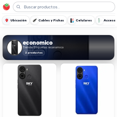
Ubicación
Cables y Fichas
Celulares
Accesor
economico
Tienda
/
Etiquetas
/
economico
2 productos