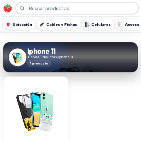
Ubicación
Cables y Fichas
Celulares
Accesor
iphone 11
Tienda
/
Etiquetas
/
iphone 11
1 producto