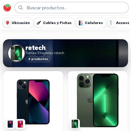
Ubicación
Cables y Fichas
Celulares
Accesor
retech
Tienda
/
Etiquetas
/
retech
4 productos