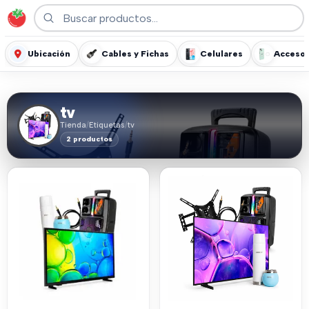
Ubicación
Cables y Fichas
Celulares
Accesor
tv
Tienda
/
Etiquetas
/
tv
2 productos