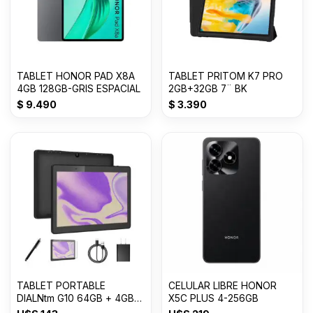
TABLET HONOR PAD X8A
TABLET PRITOM K7 PRO
4GB 128GB-GRIS ESPACIAL
2GB+32GB 7¨ BK
$
9.490
$
3.390
TABLET PORTABLE
CELULAR LIBRE HONOR
DIALNtm G10 64GB + 4GB
X5C PLUS 4-256GB
10¨