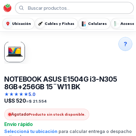
Ubicación
Cables y Fichas
Celulares
Accesor
?
NOTEBOOK ASUS E1504G i3-N305
8GB+256GB 15¨W11 BK
★
★
★
★
★
5.0
U$S
520
≈
$
21.554
Agotado
Producto sin stock disponible.
Envío rápido
Seleccioná tu ubicación
para calcular entrega o despacho