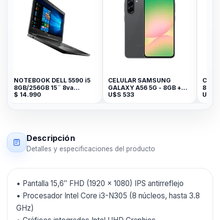
OK DELL 5590 i5
CELULAR SAMSUNG
CELULAR HONOR 
6GB 15¨ 8va
GALAXY A56 5G - 8GB +
8GB+256GB - OC
0
U$S
533
U$S
314
ACION
256GB Awesome Graphite
CYAN
Descripción
Detalles y especificaciones del producto
• Pantalla 15,6″ FHD (1920 × 1080) IPS antirreflejo
• Procesador Intel Core i3-N305 (8 núcleos, hasta 3.8
GHz)