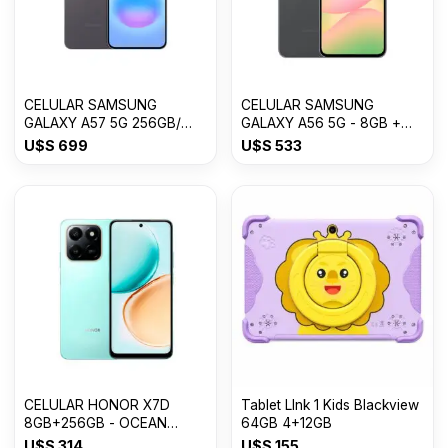
CELULAR SAMSUNG
CELULAR SAMSUNG
GALAXY A57 5G 256GB/
GALAXY A56 5G - 8GB +
8GB RAM
256GB Awesome Graphite
U$S
699
U$S
533
CELULAR HONOR X7D
Tablet LInk 1 Kids Blackview
8GB+256GB - OCEAN
64GB 4+12GB
CYAN
U$S
314
U$S
155