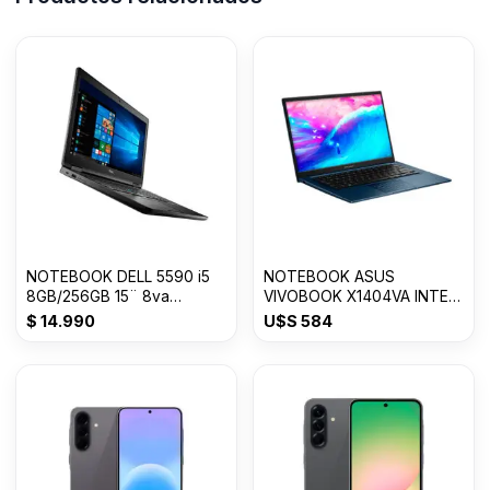
NOTEBOOK DELL 5590 i5
NOTEBOOK ASUS
8GB/256GB 15¨ 8va
VIVOBOOK X1404VA INTEL
GENERACION
CORE i3 8GB/128GB SSD
$
14.990
U$S
584