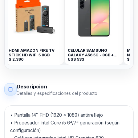
HDMI AMAZON FIRE TV
CELULAR SAMSUNG
MALE
STICK HD WIFI 5 8GB
GALAXY A56 5G - 8GB +
NOTE
$
2.390
U$S
533
$
99
256GB Awesome Graphite
Descripción
Detalles y especificaciones del producto
• Pantalla 14″ FHD (1920 × 1080) antirreflejo
• Procesador Intel Core i5 6ª/7ª generación (según
configuración)