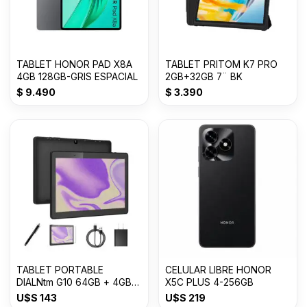
TABLET HONOR PAD X8A
TABLET PRITOM K7 PRO
4GB 128GB-GRIS ESPACIAL
2GB+32GB 7¨ BK
$
9.490
$
3.390
TABLET PORTABLE
CELULAR LIBRE HONOR
DIALNtm G10 64GB + 4GB
X5C PLUS 4-256GB
10¨
U$S
143
U$S
219