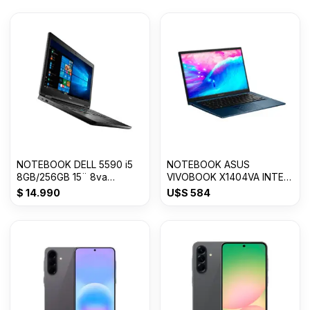
NOTEBOOK DELL 5590 i5
NOTEBOOK ASUS
8GB/256GB 15¨ 8va
VIVOBOOK X1404VA INTEL
GENERACION
CORE i3 8GB/128GB SSD
$
14.990
U$S
584