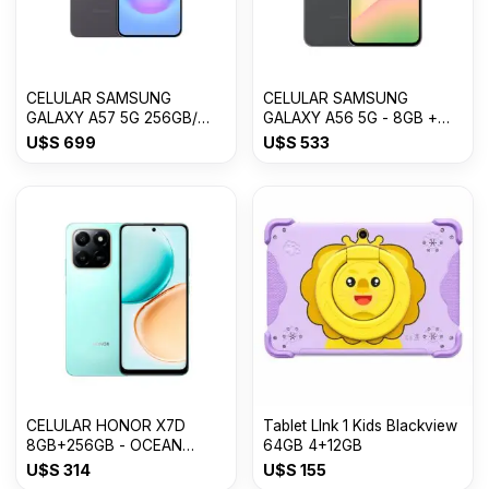
CELULAR SAMSUNG
CELULAR SAMSUNG
GALAXY A57 5G 256GB/
GALAXY A56 5G - 8GB +
8GB RAM
256GB Awesome Graphite
U$S
699
U$S
533
CELULAR HONOR X7D
Tablet LInk 1 Kids Blackview
8GB+256GB - OCEAN
64GB 4+12GB
CYAN
U$S
314
U$S
155