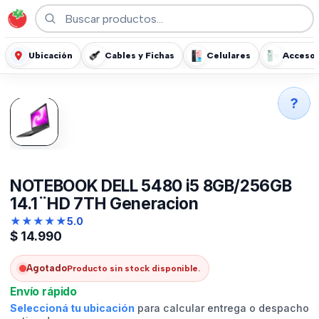
Ubicación
Cables y Fichas
Celulares
Accesor
?
NOTEBOOK DELL 5480 i5 8GB/256GB
14.1¨HD 7TH Generacion
★
★
★
★
★
5.0
$
14.990
Agotado
Producto sin stock disponible.
Envío rápido
Seleccioná tu ubicación
para calcular entrega o despacho