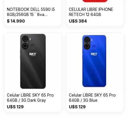
NOTEBOOK DELL 5590 i5
CELULAR LIBRE IPHONE
8GB/256GB 15¨ 8va
RETECH 12 64GB
GENERACION
$
14.990
U$S
384
Celular LIBRE SKY 65 Pro
Celular LIBRE SKY 65 Pro
64GB / 3G Dark Gray
64GB / 3G Blue
U$S
129
U$S
129