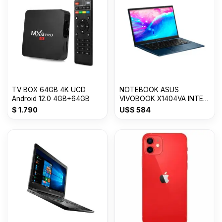
TV BOX 64GB 4K UCD
NOTEBOOK ASUS
Android 12.0 4GB+64GB
VIVOBOOK X1404VA INTEL
CORE i3 8GB/128GB SSD
$
1.790
U$S
584