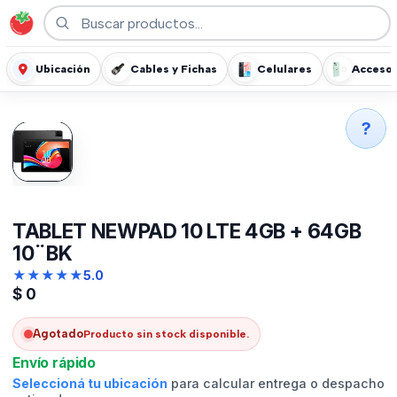
Ubicación
Cables y Fichas
Celulares
Accesor
?
TABLET NEWPAD 10 LTE 4GB + 64GB
10¨BK
★
★
★
★
★
5.0
$
0
Agotado
Producto sin stock disponible.
Envío rápido
Seleccioná tu ubicación
para calcular entrega o despacho