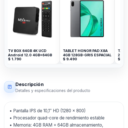
V BOX 64GB 4K UCD
TABLET HONOR PAD X8A
TABLET PRI
ndroid 12.0 4GB+64GB
4GB 128GB-GRIS ESPACIAL
2GB+32GB 7
1.790
$
9.490
$
3.390
Descripción
Detalles y especificaciones del producto
• Pantalla IPS de 10,1″ HD (1280 × 800)
• Procesador quad-core de rendimiento estable
• Memoria: 4GB RAM + 64GB almacenamiento,