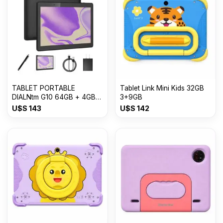
TABLET PORTABLE
Tablet Link Mini Kids 32GB
DIALNtm G10 64GB + 4GB
3+9GB
10¨
U$S
143
U$S
142