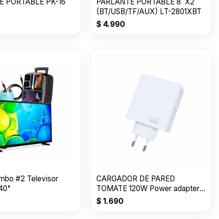
E PORTABLE PK-16
PARLANTE PORTABLE 8¨X2
(BT/USB/TF/AUX) LT-2801XBT
$
4.990
mbo #2 Televisor
CARGADOR DE PARED
40"
TOMATE 120W Power adapter
Suit USB T-CH018
$
1.690