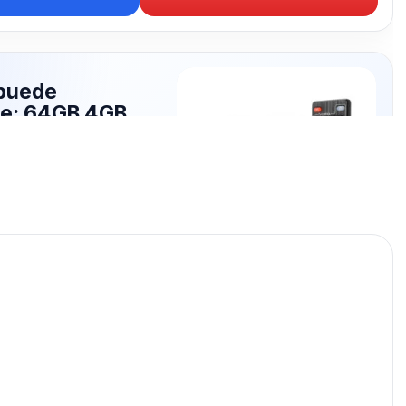
puede
te: 64GB 4GB
publicados para seguir
GB 4GB.
64GB 4GB