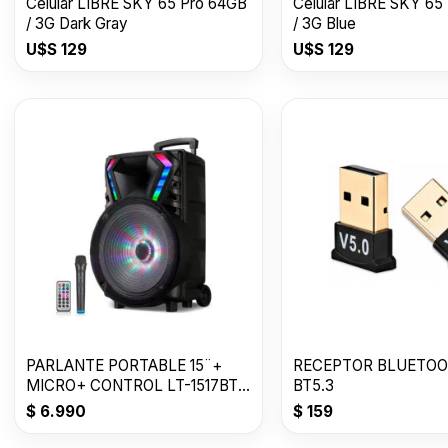
Celular LIBRE SKY 65 Pro 64GB
Celular LIBRE SKY 65
/ 3G Dark Gray
/ 3G Blue
U$S
129
U$S
129
PARLANTE PORTABLE 15¨+
RECEPTOR BLUETOO
MICRO+ CONTROL LT-1517BT
BT5.3
C/RUEDAS
$
6.990
$
159