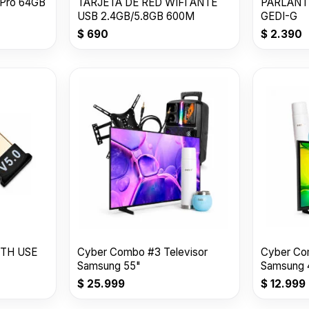
 Pro 64GB
TARJETA DE RED WIFI ANTE
PARLANT
USB 2.4GB/5.8GB 600M
GEDI-G
$
690
$
2.390
TH USE
Cyber Combo #3 Televisor
Cyber Co
Samsung 55"
Samsung 
$
25.999
$
12.999