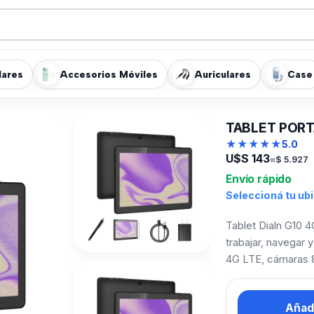
lares
Accesorios Móviles
Auriculares
Case
TABLET PORT
★
★
★
★
★
5.0
U$S
143
≈
$
5.927
Envío rápido
Seleccioná tu ub
Tablet Dialn G10 
trabajar, navegar 
4G LTE, cámaras 
Añadi