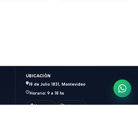
UBICACIÓN
18 de Julio 1831, Montevideo
Escrib
Horario: 9 a 18 hs
Ver mapa
Instagram