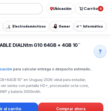
Ubicación
Carrito
0
Electrodomésticos
Gamer
Informática
ABLE DIALNtm G10 64GB + 4GB 10¨
?
icación
para calcular entrega o despacho estimado..
4GB+64GB 10” en Uruguay 2026: ideal para estudiar,
y ver series con pantalla HD+, procesador octa-core,
8MP y batería 5000mAh.
r al carrito
Comprar ahora