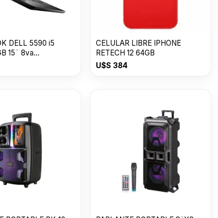
 DELL 5590 i5
CELULAR LIBRE IPHONE
B 15¨ 8va
RETECH 12 64GB
ION
U$S
384