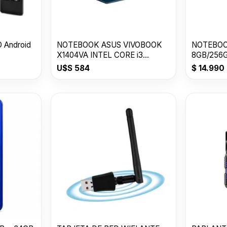
 Android
NOTEBOOK ASUS VIVOBOOK
NOTEBOOK
X1404VA INTEL CORE i3
8GB/256G
8GB/128GB SSD
GENERAC
U$S
584
$
14.990