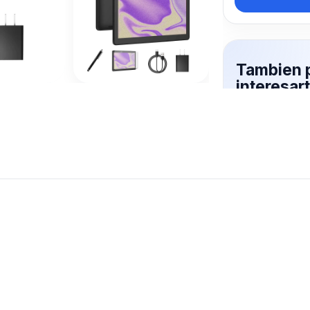
Tambien 
interesar
Mas productos 
explorando 64
Ver mas