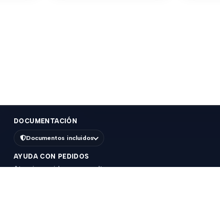
DOCUMENTACIÓN
Documentos incluidos
AYUDA CON PEDIDOS
Atencion rapida para consultas, compras o
seguimiento de pedidos.
WhatsApp 096995313