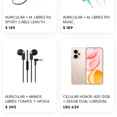
AURICULAR + M. LIBRES R2
AURICULAR + M. LIBRES R13
SPORT CABLE LENGTH
MUSIC
130CM
$
149
$
189
AURICULAR + MANOS
CELULAR HONOR 400 12GB
LIBRES TOMATE T-HF004
+ 256GB DUAL CARD/OM
3.5mm
USDESERT GOLD
$
390
U$S
639