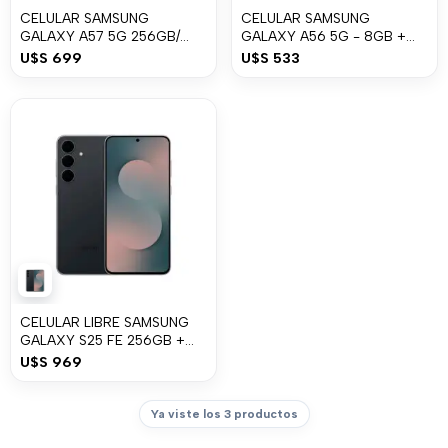
CELULAR SAMSUNG
CELULAR SAMSUNG
GALAXY A57 5G 256GB/
GALAXY A56 5G - 8GB +
8GB RAM
256GB Awesome Graphite
U$S
699
U$S
533
CELULAR LIBRE SAMSUNG
GALAXY S25 FE 256GB +
8GB
U$S
969
Ya viste los 3 productos