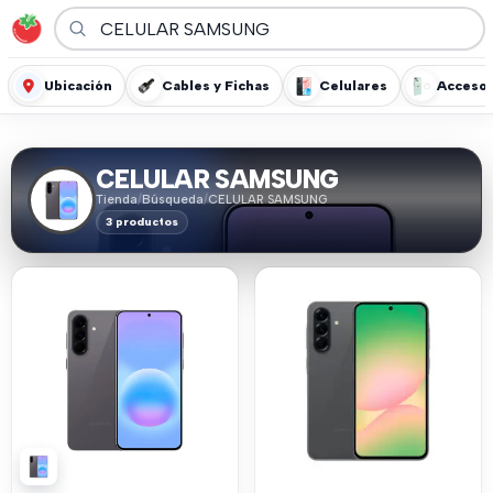
Ubicación
Cables y Fichas
Celulares
Accesor
CELULAR SAMSUNG
Tienda
/
Búsqueda
/
CELULAR SAMSUNG
3 productos