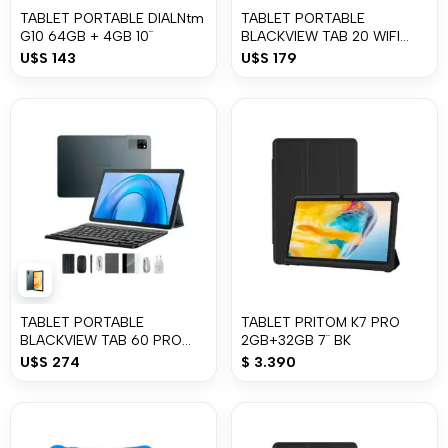
TABLET PORTABLE DIALNtm
TABLET PORTABLE
G10 64GB + 4GB 10¨
BLACKVIEW TAB 20 WIFI
4+8GB 64GB
U$S
143
U$S
179
TABLET PORTABLE
TABLET PRITOM K7 PRO
BLACKVIEW TAB 60 PRO
2GB+32GB 7¨ BK
128GB + 24GB
U$S
274
$
3.390