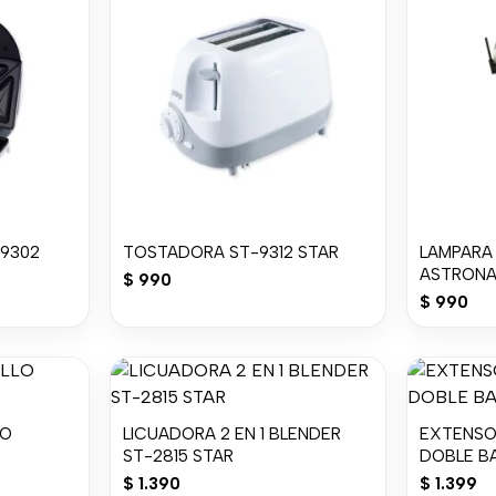
9302
TOSTADORA ST-9312 STAR
LAMPARA
ASTRONA
$
990
$
990
LO
LICUADORA 2 EN 1 BLENDER
EXTENSOR
ST-2815 STAR
DOBLE B
$
1.390
$
1.399