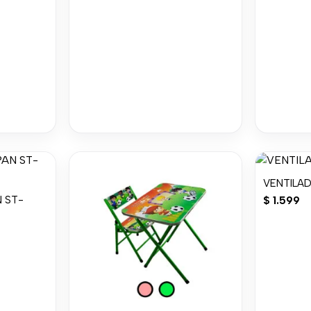
VENTILAD
N ST-
$
1.599