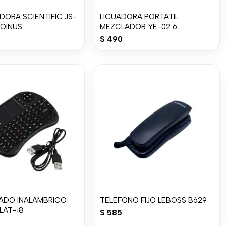
ORA SCIENTIFIC JS-
LICUADORA PORTATIL
JOINUS
MEZCLADOR YE-02 6
CUCHILLAS 380 ML
$
490
LADO INALAMBRICO
TELEFONO FIJO LEBOSS B629
LAT-i8
$
585