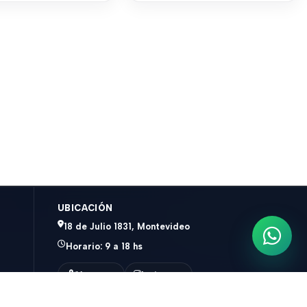
UBICACIÓN
18 de Julio 1831, Montevideo
Escrib
Horario: 9 a 18 hs
Ver mapa
Instagram