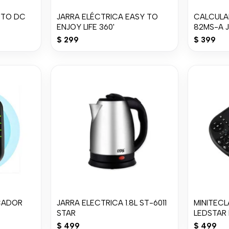
UTO DC
JARRA ELÉCTRICA EASY TO
CALCULAD
ENJOY LIFE 360'
82MS-A 
$
299
$
399
ICADOR
JARRA ELECTRICA 1.8L ST-6011
MINITEC
STAR
LEDSTAR 
$
499
$
499