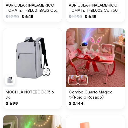
AURICULAR INALAMBRICO
AURICULAR INALAMBRICO
TOMATE T-BL001 BASS Con
TOMATE T-BL002 Con 50%
50% OFF
OFF
El
El
El
El
$
1.290
$
645
$
1.290
$
645
precio
precio
precio
precio
original
actual
original
actual
era:
es:
era:
es:
$ 1.290.
$ 645.
$ 1.290.
$ 645.
MOCHILA NOTEBOOK 15.6
Combo Cuarto Mágico
JK
✨(Rojo o Rosado)
$
699
$
3.144