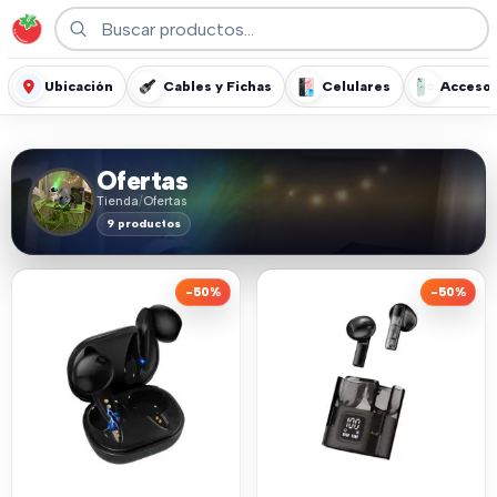
Ubicación
Cables y Fichas
Celulares
Accesor
Ofertas
Tienda
/
Ofertas
9 productos
-50%
-50%