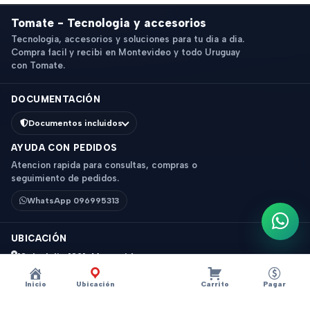
Tomate - Tecnologia y accesorios
Tecnologia, accesorios y soluciones para tu dia a dia.
Compra facil y recibi en Montevideo y todo Uruguay
con Tomate.
DOCUMENTACIÓN
Documentos incluidos
AYUDA CON PEDIDOS
Atencion rapida para consultas, compras o
seguimiento de pedidos.
WhatsApp 096995313
Escri
UBICACIÓN
18 de Julio 1831, Montevideo
Horario: 9 a 18 hs
Inicio
Ubicación
Carrito
Pagar
Ver mapa
Instagram