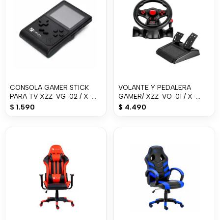
CONSOLA GAMER STICK
VOLANTE Y PEDALERA
PARA TV XZZ-VG-02 / X-
GAMER/ XZZ-VO-01 / X-
LIZZARD
LIZZARD
$
1.590
$
4.490