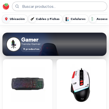
Ubicación
Cables y Fichas
Celulares
Accesor
Gamer
Tienda
/
Gamer
11 productos