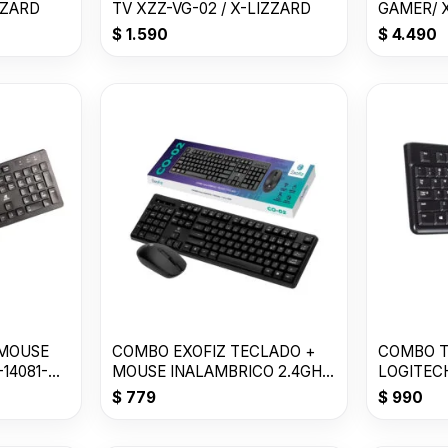
ZZARD
TV XZZ-VG-02 / X-LIZZARD
GAMER/ X
LIZZARD
$
1.590
$
4.490
 MOUSE
COMBO EXOFIZ TECLADO +
COMBO T
14081-
MOUSE INALAMBRICO 2.4GHz.
LOGITEC
CO-02
$
779
$
990