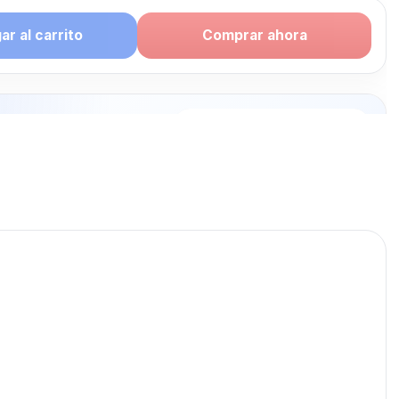
r al carrito
Comprar ahora
puede
rte: MOUSE
publicados para seguir
USE GAMER.
MOUSE GAMER