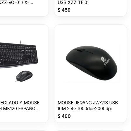
ZZ-VO-01 / X-
USB XZZ TE 01
$
459
ECLADO Y MOUSE
MOUSE JEQANG JW-218 USB
H MK120 ESPAÑOL
10M 2.4G 1000dpi-2000dpi
$
490