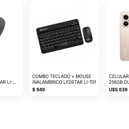
COMBO TECLADO + MOUSE
CELULAR
AR LI-
INALAMBRICO LEDSTAR LI-T01
256GB D
USDESER
$
949
U$S
639