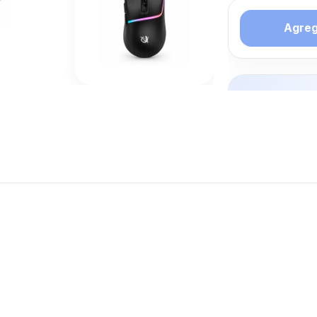
Agrega
Tambien 
interesa
GAMER
Mas productos 
explorando MO
Ver mas