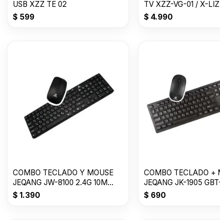
USB XZZ TE 02
TV XZZ-VG-01 / X-LI
$
599
$
4.990
COMBO TECLADO Y MOUSE
COMBO TECLADO +
JEQANG JW-8100 2.4G 10M
JEQANG JK-1905 GBT-
USB GTB-14081-
2010
$
1.390
$
690