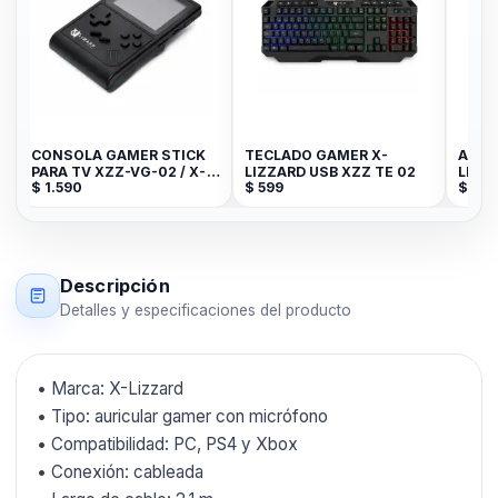
CONSOLA GAMER STICK
TECLADO GAMER X-
AURI
PARA TV XZZ-VG-02 / X-
LIZZARD USB XZZ TE 02
LIBR
$
1.590
$
599
$
189
LIZZARD
BASS
Descripción
Detalles y especificaciones del producto
• Marca: X-Lizzard
• Tipo: auricular gamer con micrófono
• Compatibilidad: PC, PS4 y Xbox
• Conexión: cableada