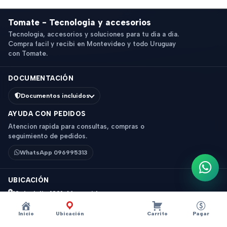
Tomate - Tecnologia y accesorios
Tecnologia, accesorios y soluciones para tu dia a dia.
Compra facil y recibi en Montevideo y todo Uruguay
con Tomate.
DOCUMENTACIÓN
Documentos incluidos
AYUDA CON PEDIDOS
Atencion rapida para consultas, compras o
seguimiento de pedidos.
WhatsApp 096995313
Escri
UBICACIÓN
18 de Julio 1831, Montevideo
Horario: 9 a 18 hs
Inicio
Ubicación
Carrito
Pagar