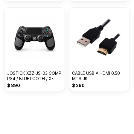
JOSTICK XZZ-JS-03 COMP
CABLE USB A HDMI 0.50
PS4 / BLUETOOTH / X-
MTS JK
LIZZARD
$
890
$
290