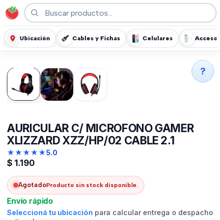
Ubicación
Cables y Fichas
Celulares
Accesor
?
AURICULAR C/ MICROFONO GAMER
XLIZZARD XZZ/HP/02 CABLE 2.1
★
★
★
★
★
5.0
$
1.190
Agotado
Producto sin stock disponible.
Envío rápido
Seleccioná tu ubicación
para calcular entrega o despacho