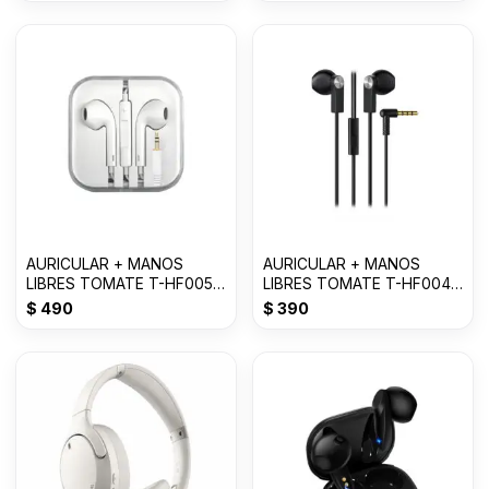
AURICULAR + MANOS
AURICULAR + MANOS
LIBRES TOMATE T-HF005
LIBRES TOMATE T-HF004
3.5mm
3.5mm
$
490
$
390