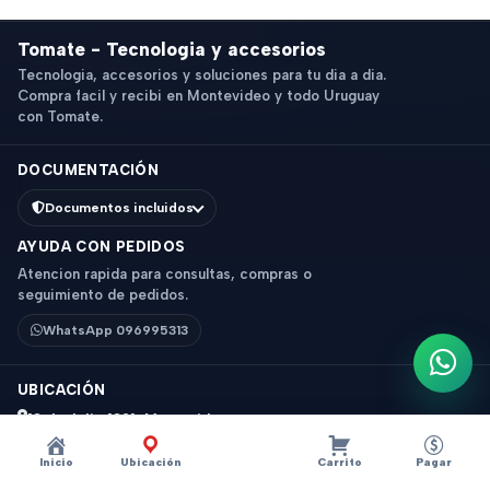
Tomate - Tecnologia y accesorios
Tecnologia, accesorios y soluciones para tu dia a dia.
Compra facil y recibi en Montevideo y todo Uruguay
con Tomate.
DOCUMENTACIÓN
Documentos incluidos
AYUDA CON PEDIDOS
Atencion rapida para consultas, compras o
seguimiento de pedidos.
WhatsApp 096995313
Escri
UBICACIÓN
18 de Julio 1831, Montevideo
Horario: 9 a 18 hs
Inicio
Ubicación
Carrito
Pagar