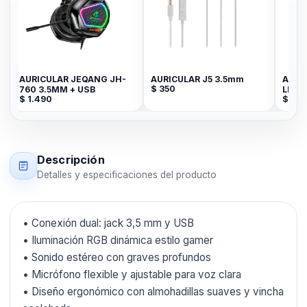
AURICULAR JEQANG JH-
AURICULAR J5 3.5mm
AURI
$
350
760 3.5MM + USB
LIBR
$
1.490
$
49
3.5m
Descripción
Detalles y especificaciones del producto
• Conexión dual: jack 3,5 mm y USB
• Iluminación RGB dinámica estilo gamer
• Sonido estéreo con graves profundos
• Micrófono flexible y ajustable para voz clara
• Diseño ergonómico con almohadillas suaves y vincha