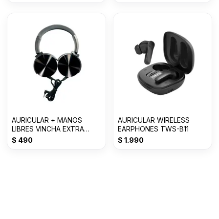
AURICULAR + MANOS
AURICULAR WIRELESS
LIBRES VINCHA EXTRA
EARPHONES TWS-B11
BASS 3.0mm MDR-
$
490
$
1.990
XB450AP