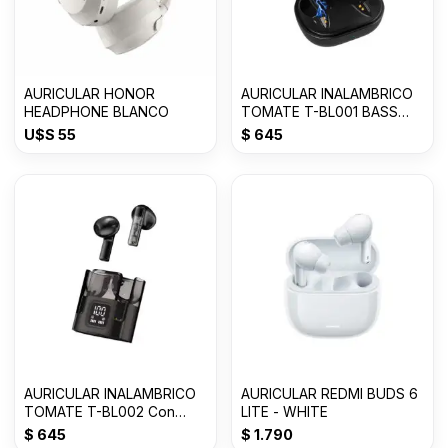
AURICULAR HONOR
AURICULAR INALAMBRICO
HEADPHONE BLANCO
TOMATE T-BL001 BASS
Con 50% OFF
U$S
55
$
645
AURICULAR INALAMBRICO
AURICULAR REDMI BUDS 6
TOMATE T-BL002 Con
LITE - WHITE
50% OFF
$
645
$
1.790