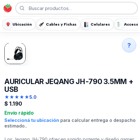
Ubicación
Cables y Fichas
Celulares
Accesor
?
AURICULAR JEQANG JH-790 3.5MM +
USB
★
★
★
★
★
5.0
$
1.190
Envío rápido
Seleccioná tu ubicación
para calcular entrega o despacho
estimado..
Los Jeqang JH-790 ofrecen sonido potente y diseño gamer