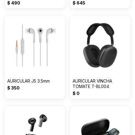
BASS 3.0mm MDR-
Con 50% OFF
$
490
$
645
XB450AP
AURICULAR J5 3.5mm
AURICULAR VINCHA
TOMATE T-BL004
$
350
$
0