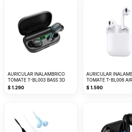
AURICULAR INALAMBRICO
AURICULAR INALAM
TOMATE T-BL003 BASS 3D
TOMATE T-BL006 AI
2da GENERACION
$
1.290
$
1.590