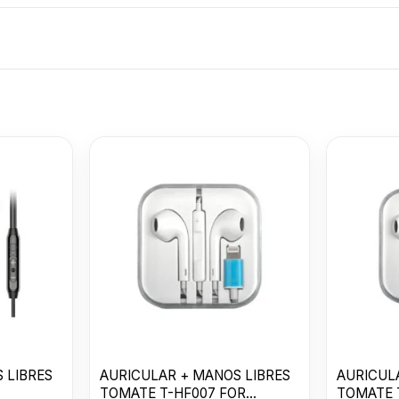
AURICULAR +
MANOS LIBRE
TOMATE T-H
$
490
3.5mm
 LIBRES
AURICULAR + MANOS LIBRES
AURICUL
TOMATE T-HF007 FOR
TOMATE 