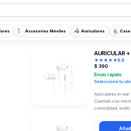
lares
Accesorios Móviles
Auriculares
Case
AURICULAR +
★
★
★
★
★
5.0
$
390
Envío rápido
Seleccioná tu ub
Auriculares in-ea
Cuentan con micró
comodidad, estilo 
Añadi