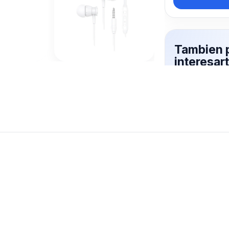
Tambien 
interesa
MANOS
Mas productos 
explorando AU
Ver mas