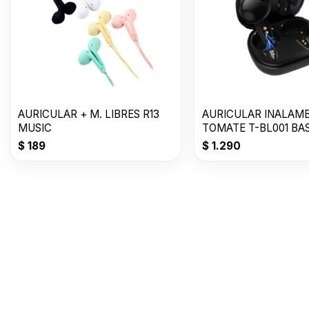
AURICULAR + M. LIBRES R13
AURICULAR INALAM
MUSIC
TOMATE T-BL001 BA
$
189
$
1.290