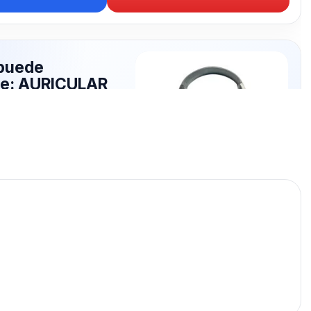
puede
rte: AURICULAR
publicados para seguir
RICULAR MANOS.
AURICULAR MANOS