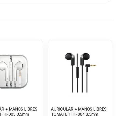
AURICULAR +
AURICULAR +
AURIC
S
MANOS LIBRES
MANOS LIBRES
MANOS
F005
TOMATE T-HF006
$
490
TOMATE T-HF007
$
490
TOMAT
$
390
TYPE-C
FOR LIGHTNING--
AR + MANOS LIBRES
AURICULAR + MANOS LIBRES
T-HF005 3.5mm
TOMATE T-HF004 3.5mm