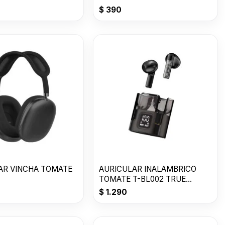
$
390
AR VINCHA TOMATE
AURICULAR INALAMBRICO
TOMATE T-BL002 TRUE
WIRELESS
$
1.290