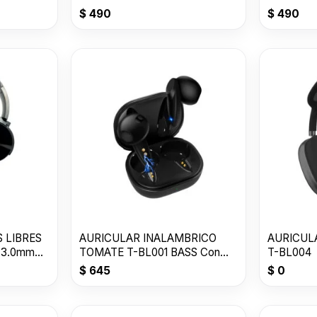
LIGHTNING--
$
490
$
490
 LIBRES
AURICULAR INALAMBRICO
AURICUL
 3.0mm
TOMATE T-BL001 BASS Con
T-BL004
50% OFF
$
645
$
0