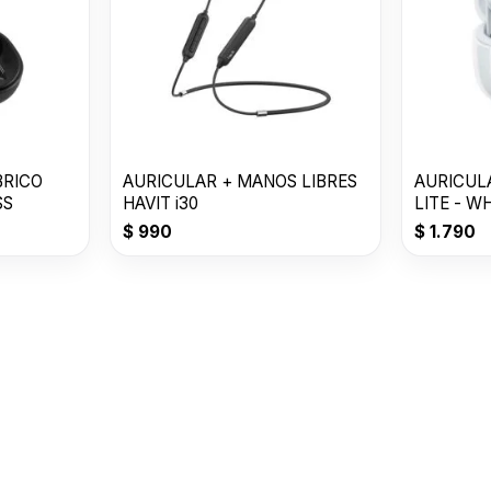
BRICO
AURICULAR + MANOS LIBRES
AURICUL
SS
HAVIT i30
LITE - W
$
990
$
1.790