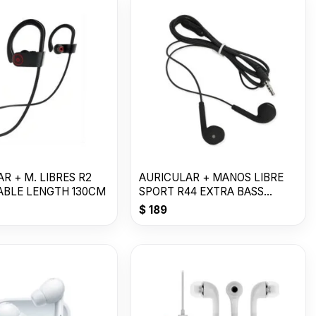
R + M. LIBRES R2
AURICULAR + MANOS LIBRE
ABLE LENGTH 130CM
SPORT R44 EXTRA BASS
CABLE 135MM
$
189