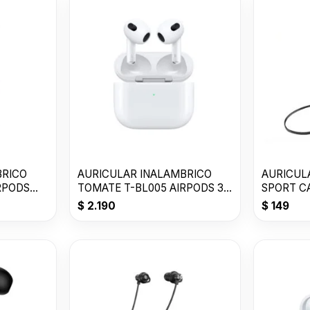
BRICO
AURICULAR INALAMBRICO
AURICULA
RPODS
TOMATE T-BL005 AIRPODS 3ra
SPORT C
Generacion
$
2.190
$
149