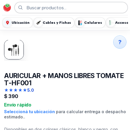
Ubicación
Cables y Fichas
Celulares
Accesor
?
AURICULAR + MANOS LIBRES TOMATE
T-HF001
★
★
★
★
★
5.0
$
390
Envío rápido
Seleccioná tu ubicación
para calcular entrega o despacho
estimado..
Disponibles en dos colores clásicos, blanco y negro, con