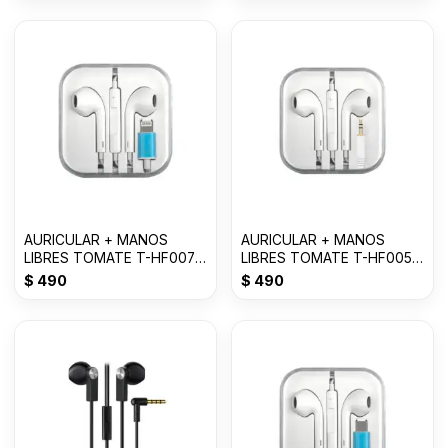
AURICULAR + MANOS
AURICULAR + MANOS
LIBRES TOMATE T-HF007
LIBRES TOMATE T-HF005
FOR LIGHTNING--
3.5mm
$
490
$
490