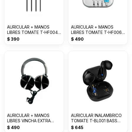
AURICULAR + MANOS
AURICULAR + MANOS
LIBRES TOMATE T-HF004
LIBRES TOMATE T-HF006
3.5mm
TYPE-C
$
390
$
490
AURICULAR + MANOS
AURICULAR INALAMBRICO
LIBRES VINCHA EXTRA
TOMATE T-BL001 BASS
BASS 3.0mm MDR-
Con 50% OFF
$
490
$
645
XB450AP