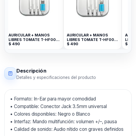
AURICULAR + MANOS
AURICULAR + MANOS
AURI
LIBRES TOMATE T-HF006
LIBRES TOMATE T-HF007
LIBR
$
490
$
490
$
39
TYPE-C
FOR LIGHTNING--
Descripción
Detalles y especificaciones del producto
• Formato: In-Ear para mayor comodidad
• Compatible: Conector Jack 3.5mm universal
• Colores disponibles: Negro o Blanco
• Interfaz: Mando multifunción: volumen +/–, pausa
• Calidad de sonido: Audio nítido con graves definidos