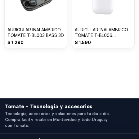
AURICULAR INALAMBRICO
AURICULAR INALAMBRICO
TOMATE T-BL003 BASS 3D
TOMATE T-BL006
AIRPODS 2da GENERACION
$
1.290
$
1.590
Tomate - Tecnologia y accesorios
Tecnologia, accesorios y soluciones para tu dia a dia.
Compra facil y recibi en Montevideo y todo Uruguay
con Tomate.