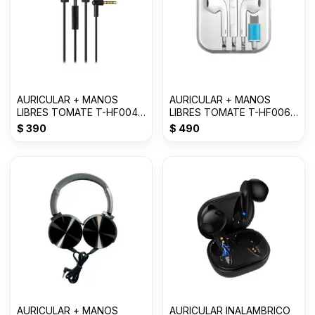
AURICULAR + MANOS
AURICULAR + MANOS
LIBRES TOMATE T-HF004
LIBRES TOMATE T-HF006
3.5mm
TYPE-C
$
390
$
490
AURICULAR + MANOS
AURICULAR INALAMBRICO