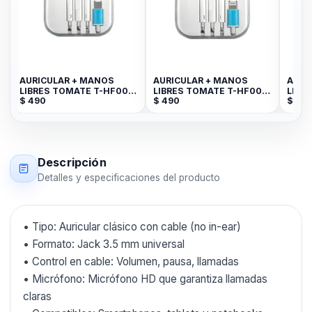
AURICULAR + MANOS
AURICULAR + MANOS
AURI
LIBRES TOMATE T-HF006
LIBRES TOMATE T-HF007
LIBR
$
490
$
490
$
39
TYPE-C
FOR LIGHTNING--
Descripción
Detalles y especificaciones del producto
• Tipo: Auricular clásico con cable (no in-ear)
• Formato: Jack 3.5 mm universal
• Control en cable: Volumen, pausa, llamadas
• Micrófono: Micrófono HD que garantiza llamadas
claras