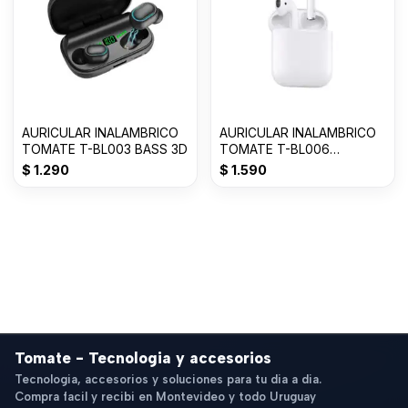
AURICULAR INALAMBRICO
AURICULAR INALAMBRICO
TOMATE T-BL003 BASS 3D
TOMATE T-BL006
AIRPODS 2da GENERACION
$
1.290
$
1.590
Tomate - Tecnologia y accesorios
Tecnologia, accesorios y soluciones para tu dia a dia.
Compra facil y recibi en Montevideo y todo Uruguay