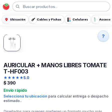
Ubicación
Cables y Fichas
Celulares
Accesor
?
AURICULAR + MANOS LIBRES TOMATE
T-HF003
★
★
★
★
★
5.0
$
390
Envío rápido
Seleccioná tu ubicación
para calcular entrega o despacho
estimado..
Diseñados para quienes prefieren un formato mucho más