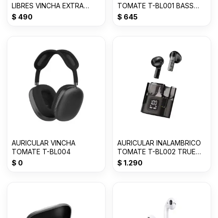
LIBRES VINCHA EXTRA
TOMATE T-BL001 BASS
BASS 3.0mm MDR-
Con 50% OFF
$
490
$
645
XB450AP
AURICULAR VINCHA
AURICULAR INALAMBRICO
TOMATE T-BL004
TOMATE T-BL002 TRUE
WIRELESS
$
0
$
1.290