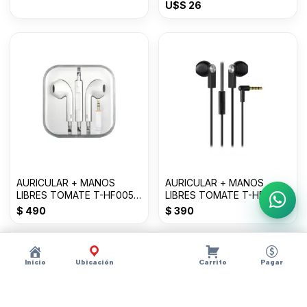
U$S
26
AURICULAR + MANOS
AURICULAR + MANOS
LIBRES TOMATE T-HF005
LIBRES TOMATE T-HF004
Escri
3.5mm
3.5mm
$
490
$
390
Inicio
Ubicación
Carrito
Pagar
Descripción
×
?