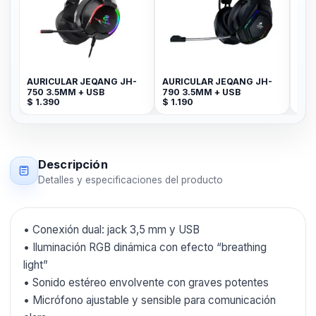
AURICULAR JEQANG JH-
AURICULAR JEQANG JH-
AUR
$
3
750 3.5MM + USB
790 3.5MM + USB
$
1.390
$
1.190
Descripción
Detalles y especificaciones del producto
• Conexión dual: jack 3,5 mm y USB
• Iluminación RGB dinámica con efecto “breathing
light”
• Sonido estéreo envolvente con graves potentes
• Micrófono ajustable y sensible para comunicación