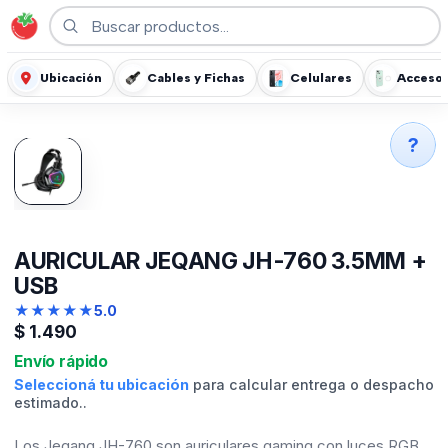
Ubicación
Cables y Fichas
Celulares
Accesor
?
AURICULAR JEQANG JH-760 3.5MM +
USB
★
★
★
★
★
5.0
$
1.490
Envío rápido
Seleccioná tu ubicación
para calcular entrega o despacho
estimado..
Los Jeqang JH-760 son auriculares gaming con luces RGB