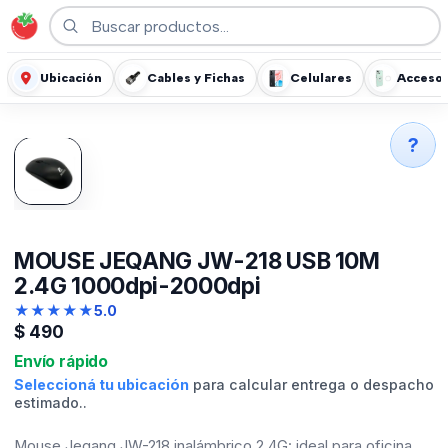
Ubicación
Cables y Fichas
Celulares
Accesor
?
MOUSE JEQANG JW-218 USB 10M
2.4G 1000dpi-2000dpi
★
★
★
★
★
5.0
$
490
Envío rápido
Seleccioná tu ubicación
para calcular entrega o despacho
estimado..
Mouse Jeqang JW-218 inalámbrico 2.4G: ideal para oficina,