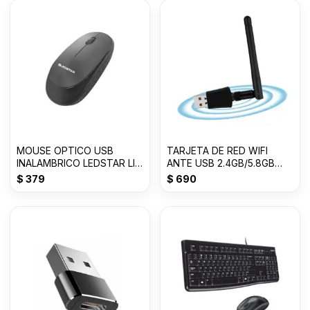
MOUSE OPTICO USB
TARJETA DE RED WIFI
INALAMBRICO LEDSTAR LI-
ANTE USB 2.4GB/5.8GB
M02
600M
$
379
$
690