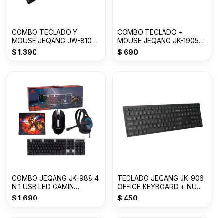
COMBO TECLADO Y
COMBO TECLADO +
MOUSE JEQANG JW-8100
MOUSE JEQANG JK-1905
2.4G 10M USB GTB-14081-
GBT-14081-2010
$
1.390
$
690
COMBO JEQANG JK-988 4
TECLADO JEQANG JK-906
N 1 USB LED GAMIN
OFFICE KEYBOARD + NUM
GCOMBO GB/T 26245-20
USB
$
1.690
$
450