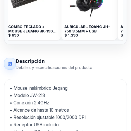
COMBO TECLADO +
AURICULAR JEQANG JH-
AURI
0
MOUSE JEQANG JK-1905
750 3.5MM + USB
760 
$
690
$
1.390
$
1.4
-
GBT-14081-2010
Descripción
Detalles y especificaciones del producto
• Mouse inalámbrico Jeqang
• Modelo JW-218
• Conexión 2.4GHz
• Alcance de hasta 10 metros
• Resolución ajustable 1000/2000 DPI
• Receptor USB incluido