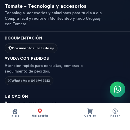
Tomate - Tecnologia y accesorios
Tecnologia, accesorios y soluciones para tu dia a dia.
Compra facil y recibi en Montevideo y todo Uruguay
con Tomate.
DOCUMENTACIÓN
Documentos incluidos
AYUDA CON PEDIDOS
Atencion rapida para consultas, compras o
seguimiento de pedidos.
WhatsApp 096995313
Escri
UBICACIÓN
18 de Julio 1831, Montevideo
Horario: 9 a 18 hs
Inicio
Ubicación
Carrito
Pagar
Ver mapa
Instagram
Descripción