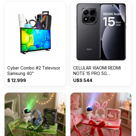
Cyber Combo #2 Televisor
CELULAR XIAOMI REDMI
Samsung 40"
NOTE 15 PRO 5G
8GB+512GB
$
12.999
U$S
544