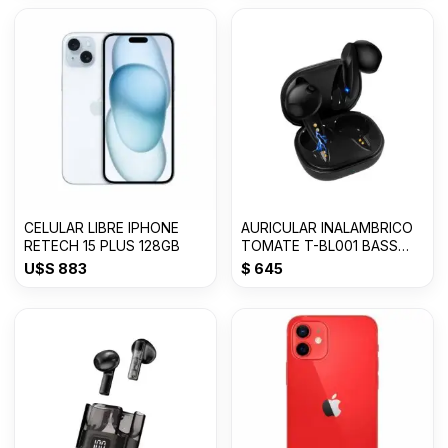
CELULAR LIBRE IPHONE
AURICULAR INALAMBRICO
RETECH 15 PLUS 128GB
TOMATE T-BL001 BASS
Con 50% OFF
U$S
883
$
645