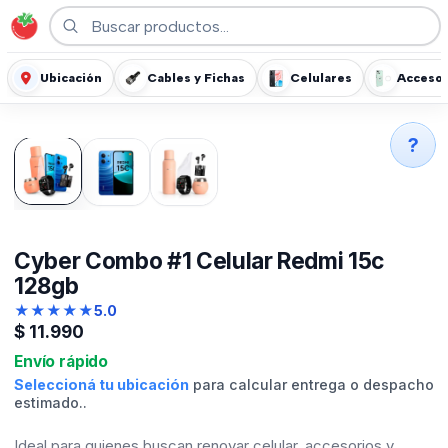
Ubicación
Cables y Fichas
Celulares
Accesor
?
Cyber Combo #1 Celular Redmi 15c
128gb
★
★
★
★
★
5.0
$
11.990
Envío rápido
Seleccioná tu ubicación
para calcular entrega o despacho
estimado..
Ideal para quienes buscan renovar celular, accesorios y