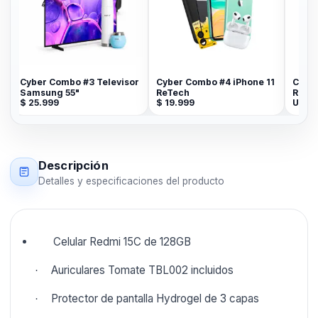
ombo #3 Televisor
Cyber Combo #4 iPhone 11
CELULAR LIBRE I
g 55"
ReTech
RETECH 15 PLUS 
9
$
19.999
U$S
883
Descripción
Detalles y especificaciones del producto
Celular Redmi 15C de 128GB
Auriculares Tomate TBL002 incluidos
·
Protector de pantalla Hydrogel de 3 capas
·