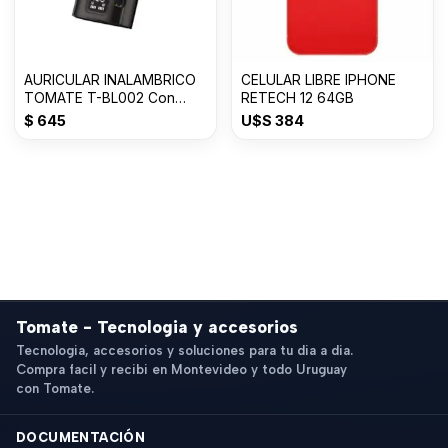
AURICULAR INALAMBRICO
CELULAR LIBRE IPHONE
TOMATE T-BL002 Con
RETECH 12 64GB
50% OFF
$
645
U$S
384
Tomate - Tecnologia y accesorios
Tecnologia, accesorios y soluciones para tu dia a dia.
Compra facil y recibi en Montevideo y todo Uruguay
con Tomate.
DOCUMENTACIÓN