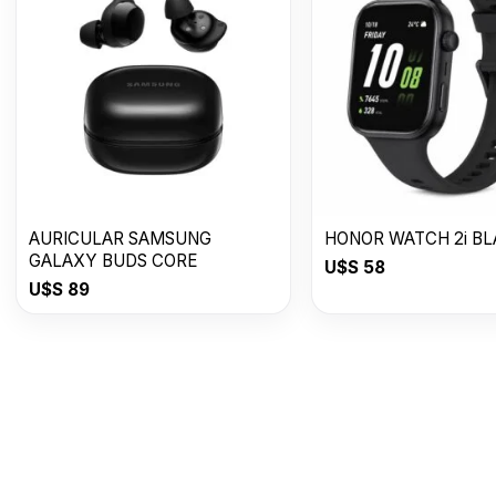
AURICULAR SAMSUNG
HONOR WATCH 2i B
GALAXY BUDS CORE
U$S
58
U$S
89