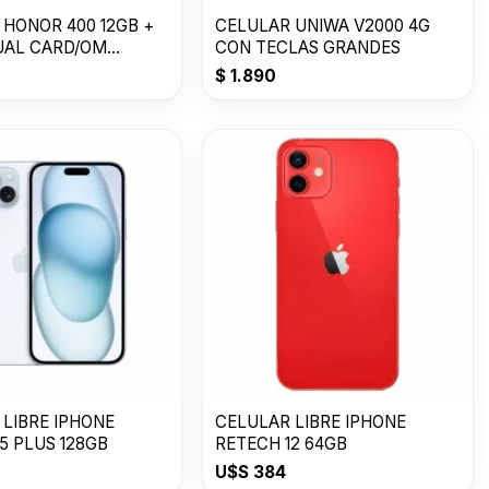
 HONOR 400 12GB +
CELULAR UNIWA V2000 4G
UAL CARD/OM
CON TECLAS GRANDES
T GOLD
$
1.890
 LIBRE IPHONE
CELULAR LIBRE IPHONE
5 PLUS 128GB
RETECH 12 64GB
U$S
384