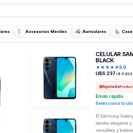
lares
Accesorios Móviles
Auriculares
Case
CELULAR SAM
BLACK
★
★
★
★
★
5.0
U$S
237
≈
$
9.824
Agotado
Product
Envío rápido
Seleccioná tu ub
El Samsung Galaxy
diseño elegante y
versátiles y bater