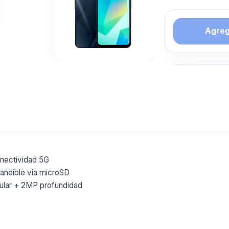
Agrega
Tambien 
interesar
SAMSUN
Mas productos 
explorando CE
Ver mas
nectividad 5G
andible vía microSD
gular + 2MP profundidad