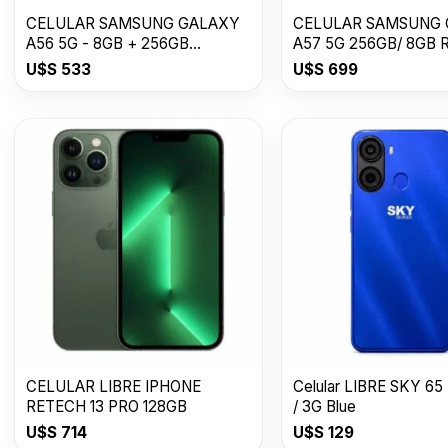
CELULAR SAMSUNG GALAXY
CELULAR SAMSUNG
A56 5G - 8GB + 256GB
A57 5G 256GB/ 8GB 
Awesome Graphite
U$S
533
U$S
699
CELULAR LIBRE IPHONE
Celular LIBRE SKY 65
RETECH 13 PRO 128GB
/ 3G Blue
U$S
714
U$S
129