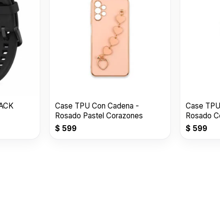
LACK
Case TPU Con Cadena -
Case TPU
Rosado Pastel Corazones
Rosado C
$
599
$
599