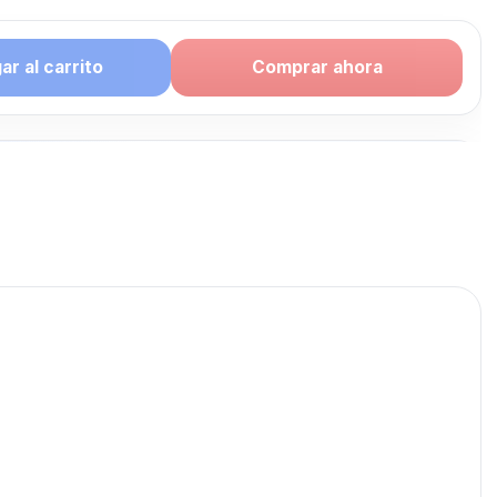
r al carrito
Comprar ahora
puede
te: CELULAR
G
publicados para seguir
LULAR SAMSUNG.
CELULAR SAMSUNG