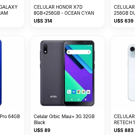
 GALAXY
CELULAR HONOR X7D
CELULAR
RAM
8GB+256GB - OCEAN CYAN
256GB D
USDESER
U$S
314
U$S
639
 Pro 64GB
Celular Orbic Maui+ 3G 32GB
CELULAR
Black
RETECH 1
U$S
89
U$S
883