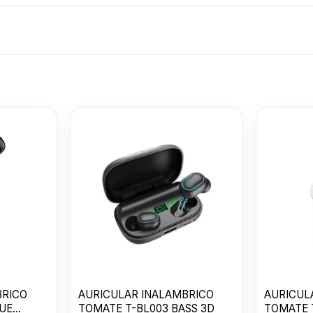
AURICULAR
INALAMBRICO
TOMATE T-BL
$
645
BASS Con 50
BRICO
AURICULAR INALAMBRICO
AURICUL
UE
TOMATE T-BL003 BASS 3D
TOMATE 