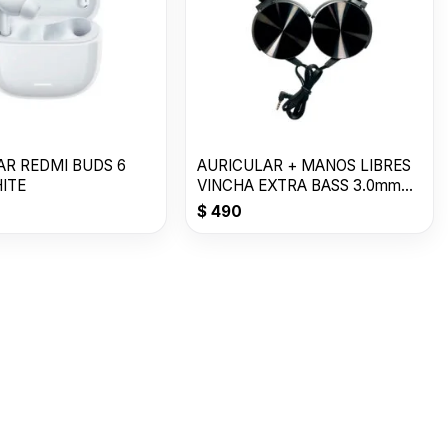
AR REDMI BUDS 6
AURICULAR + MANOS LIBRES
HITE
VINCHA EXTRA BASS 3.0mm
MDR-XB450AP
$
490