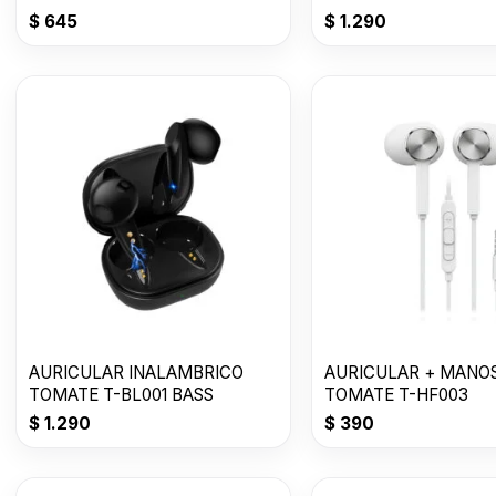
50% OFF
WIRELESS
$
645
$
1.290
AURICULAR INALAMBRICO
AURICULAR + MANOS
TOMATE T-BL001 BASS
TOMATE T-HF003
$
1.290
$
390