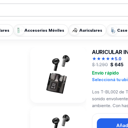
lares
Accesorios Móviles
Auriculares
Case
AURICULAR I
★
★
★
★
★
5.0
El
El
$
1.290
$
645
precio
precio
Envío rápido
original
actual
Seleccioná tu ub
era:
es:
$ 1.290.
$ 645.
Los T-BL002 de To
sonido envolvente 
ambiente. Con has
Añadi