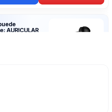
puede
rte: AURICULAR
RICO
publicados para seguir
RICULAR INALAMBRICO.
AURICULAR INALAMBRICO