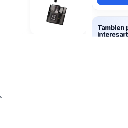
Tambien 
interesa
INALAMB
Mas productos 
explorando AU
Ver mas
.