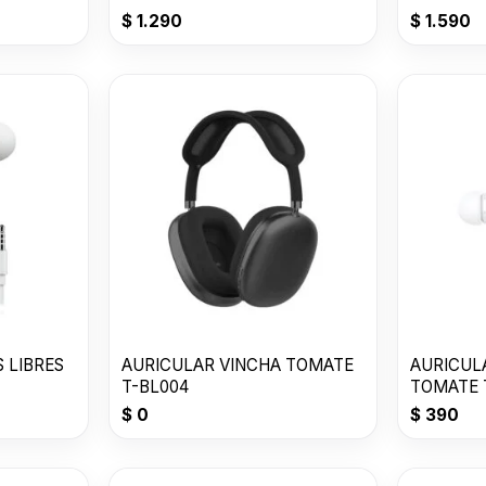
2da GEN
$
1.290
$
1.590
 LIBRES
AURICULAR VINCHA TOMATE
AURICUL
T-BL004
TOMATE 
$
0
$
390