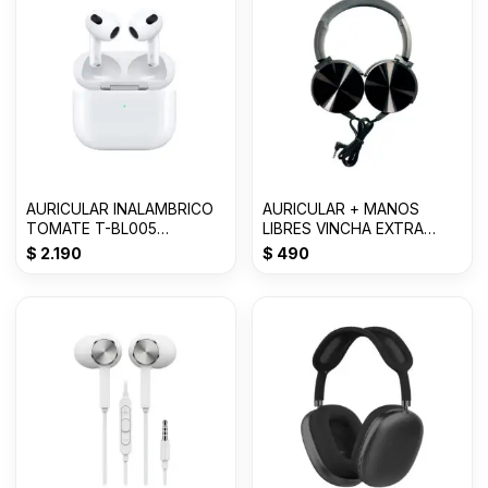
AURICULAR INALAMBRICO
AURICULAR + MANOS
TOMATE T-BL005
LIBRES VINCHA EXTRA
AIRPODS 3ra Generacion
BASS 3.0mm MDR-
$
2.190
$
490
XB450AP