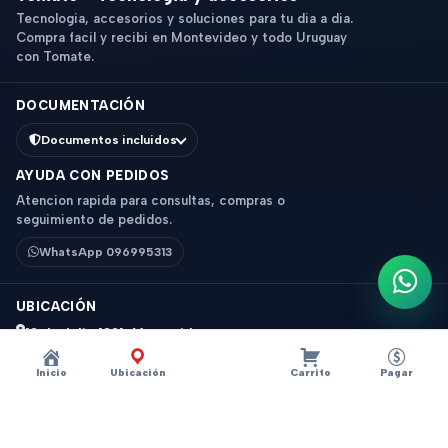
Tecnologia, accesorios y soluciones para tu dia a dia.
Compra facil y recibi en Montevideo y todo Uruguay
con Tomate.
DOCUMENTACIÓN
Documentos incluidos
AYUDA CON PEDIDOS
Atencion rapida para consultas, compras o
seguimiento de pedidos.
WhatsApp 096995313
Escri
UBICACIÓN
18 de Julio 1831, Montevideo
Horario: 9 a 18 hs
Inicio
Ubicación
Carrito
Pagar
Ver mapa
Instagram
Descripción
×
?
AURICULAR INALAMBRICO TOMATE T-BL001 BASS