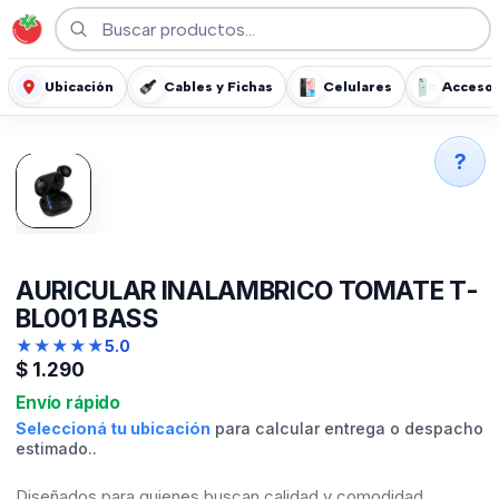
Ubicación
Cables y Fichas
Celulares
Accesor
?
AURICULAR INALAMBRICO TOMATE T-
BL001 BASS
★
★
★
★
★
5.0
$
1.290
Envío rápido
Seleccioná tu ubicación
para calcular entrega o despacho
estimado..
Diseñados para quienes buscan calidad y comodidad,