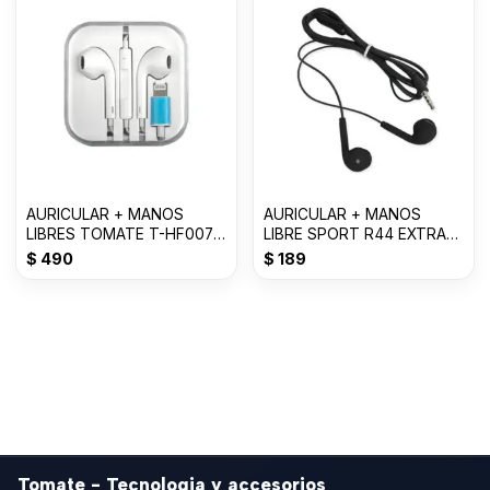
AURICULAR + MANOS
AURICULAR + MANOS
LIBRES TOMATE T-HF007
LIBRE SPORT R44 EXTRA
FOR LIGHTNING--
BASS CABLE 135MM
$
490
$
189
Tomate - Tecnologia y accesorios