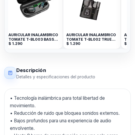
AURICULAR INALAMBRICO
AURICULAR INALAMBRICO
AURIC
TOMATE T-BL003 BASS
TOMATE T-BL002 TRUE
TOMAT
$
1.290
$
1.290
$
1.59
3D
WIRELESS
AIRPO
GENE
Descripción
Detalles y especificaciones del producto
• Tecnología inalámbrica para total libertad de
movimiento.
• Reducción de ruido que bloquea sonidos externos.
• Bajos profundos para una experiencia de audio
envolvente.