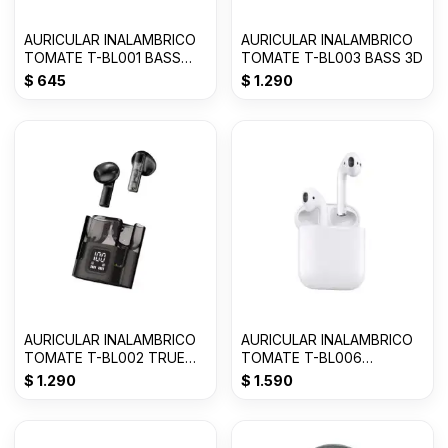
AURICULAR INALAMBRICO
AURICULAR INALAMBRICO
TOMATE T-BL001 BASS
TOMATE T-BL003 BASS 3D
Con 50% OFF
$
645
$
1.290
AURICULAR INALAMBRICO
AURICULAR INALAMBRICO
TOMATE T-BL002 TRUE
TOMATE T-BL006
WIRELESS
AIRPODS 2da GENERACION
$
1.290
$
1.590