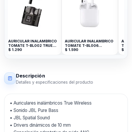
O
AURICULAR INALAMBRICO
AURICULAR INALAMBRICO
AURI
TOMATE T-BL002 TRUE
TOMATE T-BL006
TOMA
$
1.290
$
1.590
$
2.1
WIRELESS
AIRPODS 2da
AIRP
GENERACION
Descripción
Detalles y especificaciones del producto
• Auriculares inalámbricos True Wireless
• Sonido JBL Pure Bass
• JBL Spatial Sound
• Drivers dinámicos de 10 mm