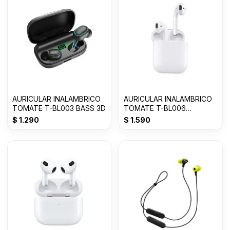
AURICULAR INALAMBRICO
AURICULAR INALAMBRICO
TOMATE T-BL003 BASS 3D
TOMATE T-BL006
AIRPODS 2da GENERACION
$
1.290
$
1.590