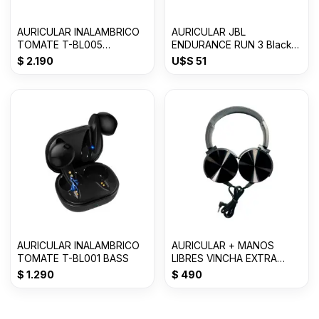
AURICULAR INALAMBRICO
AURICULAR JBL
TOMATE T-BL005
ENDURANCE RUN 3 Black
AIRPODS 3ra Generacion
Lime
$
2.190
U$S
51
AURICULAR INALAMBRICO
AURICULAR + MANOS
TOMATE T-BL001 BASS
LIBRES VINCHA EXTRA
BASS 3.0mm MDR-
$
1.290
$
490
XB450AP