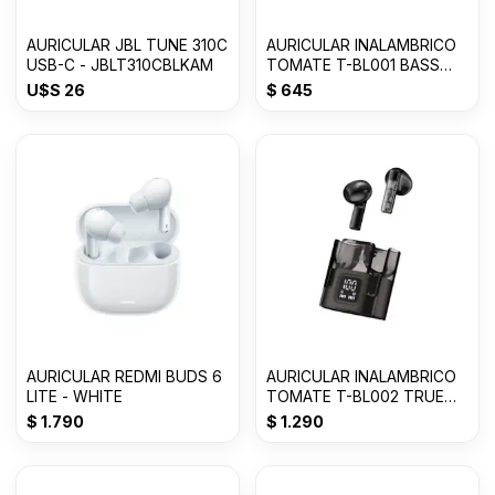
AURICULAR JBL TUNE 310C
AURICULAR INALAMBRICO
USB-C - JBLT310CBLKAM
TOMATE T-BL001 BASS
Con 50% OFF
U$S
26
$
645
AURICULAR REDMI BUDS 6
AURICULAR INALAMBRICO
LITE - WHITE
TOMATE T-BL002 TRUE
WIRELESS
$
1.790
$
1.290