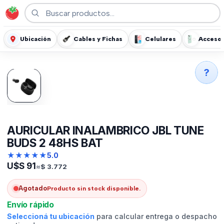
Ubicación
Cables y Fichas
Celulares
Accesor
?
AURICULAR INALAMBRICO JBL TUNE
BUDS 2 48HS BAT
★
★
★
★
★
5.0
U$S
91
≈
$
3.772
Agotado
Producto sin stock disponible.
Envío rápido
Seleccioná tu ubicación
para calcular entrega o despacho