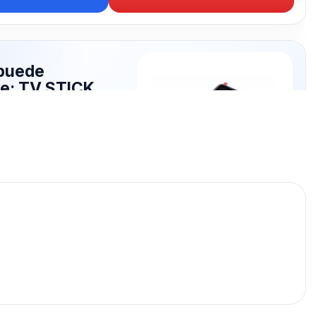
puede
te: TV STICK
publicados para seguir
STICK.
TV STICK