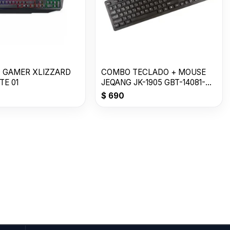
 GAMER XLIZZARD
COMBO TECLADO + MOUSE
TE 01
JEQANG JK-1905 GBT-14081-
2010
$
690