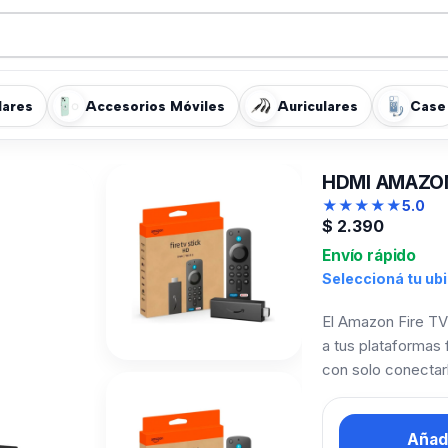
lares
Accesorios Móviles
Auriculares
Case
HDMI AMAZON
★
★
★
★
★
5.0
$
2.390
Envío rápido
Seleccioná tu ub
El Amazon Fire TV
a tus plataformas
con solo conectarl
Añadi