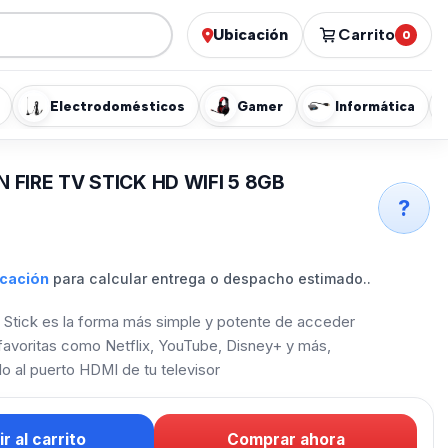
Ubicación
Carrito
0
Electrodomésticos
Gamer
Informática
 FIRE TV STICK HD WIFI 5 8GB
?
icación
para calcular entrega o despacho estimado..
 Stick es la forma más simple y potente de acceder
 favoritas como Netflix, YouTube, Disney+ y más,
o al puerto HDMI de tu televisor
r al carrito
Comprar ahora