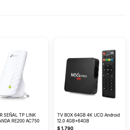
MER
CONSOLA GAMER
TARJETA DE RED
TV SA
V
STICK PARA TV
WIFI ANTE USB
SMART
X-
XZZ-VG-01 / X-
$
4.990
2.4GB/5.8GB 600M
$
690
UN32T
U$S
6
LIZZARD
R SEÑAL TP LINK
TV BOX 64GB 4K UCD Android
ANDA RE200 AC750
12.0 4GB+64GB
$
1.790