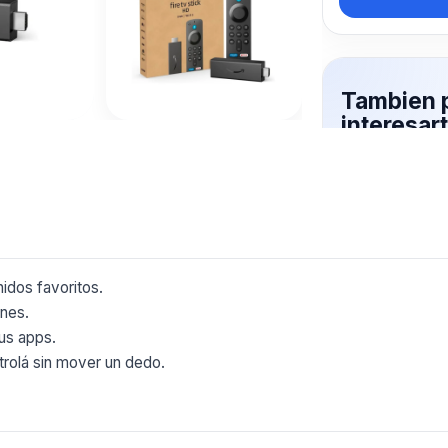
Tambien 
interesar
Mas productos 
explorando TV 
Ver mas
idos favoritos.
ones.
us apps.
trolá sin mover un dedo.