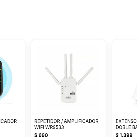
CONSOLA GA
STICK PARA T
XZZ-VG-02 / 
$
1.590
LIZZARD
FICADOR
REPETIDOR / AMPLIFICADOR
EXTENSO
WIFI WR9533
DOBLE B
$
690
$
1.399