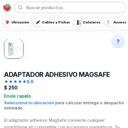
Ubicación
Cables y Fichas
Celulares
Accesor
?
ADAPTADOR ADHESIVO MAGSAFE
★
★
★
★
★
5.0
$
250
Envío rápido
Seleccioná tu ubicación
para calcular entrega o despacho
estimado..
El adaptador adhesivo MagSafe convierte cualquier
smartphone en compatible con accesorios magnéticos. Su