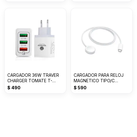
CARGADOR 36W TRAVER
CARGADOR PARA RELOJ
CHARGER TOMATE T-
MAGNETICO TIPO/C
CH002
GENERICO
$
490
$
590