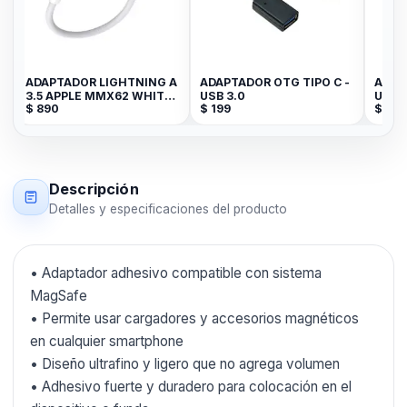
ADAPTADOR LIGHTNING A
ADAPTADOR OTG TIPO C -
ADAP
3.5 APPLE MMX62 WHITE
USB 3.0
USB-
$
890
$
199
$
79
RP
JACK
Descripción
Detalles y especificaciones del producto
• Adaptador adhesivo compatible con sistema
MagSafe
• Permite usar cargadores y accesorios magnéticos
en cualquier smartphone
• Diseño ultrafino y ligero que no agrega volumen
• Adhesivo fuerte y duradero para colocación en el