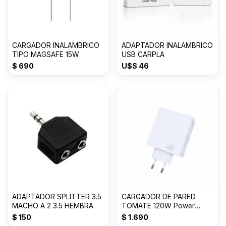
CARGADOR INALAMBRICO
ADAPTADOR INALAMBRICO
TIPO MAGSAFE 15W
USB CARPLA
$
690
U$S
46
ADAPTADOR SPLITTER 3.5
CARGADOR DE PARED
MACHO A 2 3.5 HEMBRA
TOMATE 120W Power
adapter Suit USB T-CH018
$
150
$
1.690