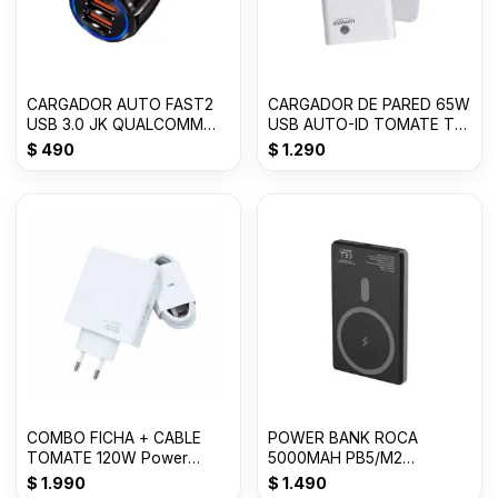
CARGADOR AUTO FAST2
CARGADOR DE PARED 65W
USB 3.0 JK QUALCOMM
USB AUTO-ID TOMATE T-
CHIP 12/24 VLTS 3.1
CH005
$
490
$
1.290
COMBO FICHA + CABLE
POWER BANK ROCA
TOMATE 120W Power
5000MAH PB5/M2
Adapter Siut T-CH019
MAGNETICO TIPO/C 3A
$
1.990
$
1.490