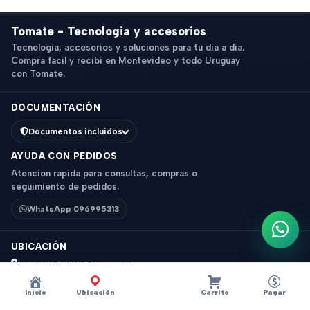
Tomate - Tecnologia y accesorios
Tecnologia, accesorios y soluciones para tu dia a dia.
Compra facil y recibi en Montevideo y todo Uruguay
con Tomate.
DOCUMENTACIÓN
Documentos incluidos
AYUDA CON PEDIDOS
Atencion rapida para consultas, compras o
seguimiento de pedidos.
WhatsApp 096995313
Escri
UBICACIÓN
18 de Julio 1831, Montevideo
Horario: 9 a 18 hs
Inicio
Ubicación
Carrito
Pagar