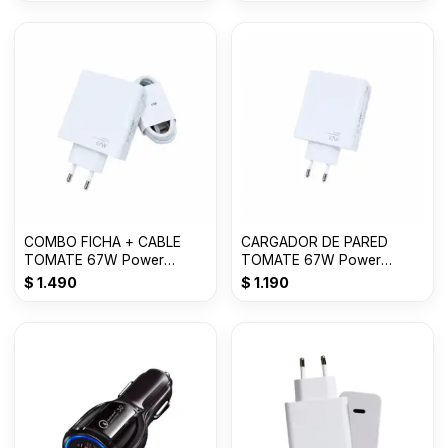
COMBO FICHA + CABLE
CARGADOR DE PARED
TOMATE 67W Power
TOMATE 67W Power
Adapter Suit T-CH017
adapter Suit USB T-CH016
$
1.490
$
1.190