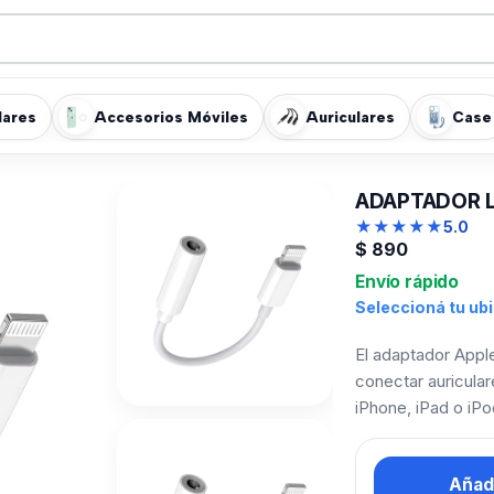
lares
Accesorios Móviles
Auriculares
Case
ADAPTADOR L
★
★
★
★
★
5.0
$
890
Envío rápido
Seleccioná tu ub
El adaptador Appl
conectar auricular
iPhone, iPad o iP
Añadi