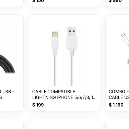
$
150
$
890
 USB -
CABLE COMPATIBLE
COMBO F
S
LIGHTNING IPHONE 5/6/7/8/ 1
CABLE US
MT / BCO / BULK
TOMATE
$
199
$
1.190