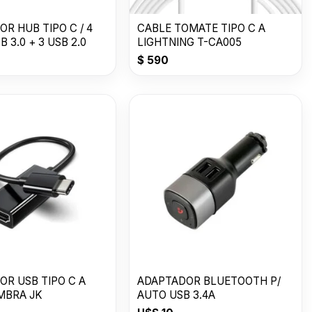
R HUB TIPO C / 4
CABLE TOMATE TIPO C A
SB 3.0 + 3 USB 2.0
LIGHTNING T-CA005
$
590
OR USB TIPO C A
ADAPTADOR BLUETOOTH P/
MBRA JK
AUTO USB 3.4A