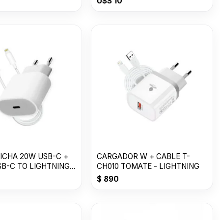
U$S
10
ICHA 20W USB-C +
CARGADOR W + CABLE T-
B-C TO LIGHTNING -
CH010 TOMATE - LIGHTNING
$
890