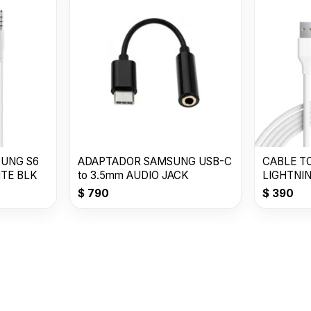
SUNG S6
ADAPTADOR SAMSUNG USB-C
CABLE T
TE BLK
to 3.5mm AUDIO JACK
LIGHTNI
$
790
$
390