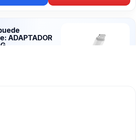
puede
rte: ADAPTADOR
NG
publicados para seguir
APTADOR LIGHTNING.
ADAPTADOR LIGHTNING