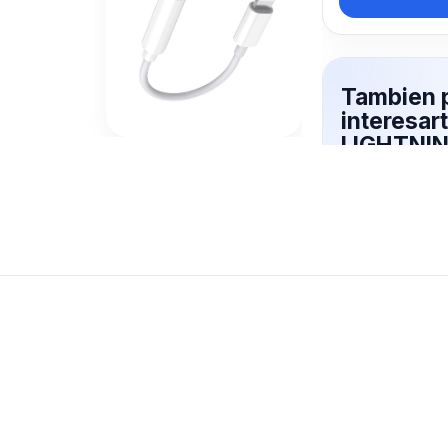
Tambien 
interesa
LIGHTNI
Mas productos 
explorando AD
Ver mas