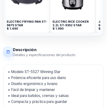
ELECTRIC FRYING PAN ST-
ELECTRIC RICE COOKER
JARRA
9675 STAR
2.2L ST-9352 STAR
6011
$
1.490
$
1.990
$
49
Descripción
Detalles y especificaciones del producto
• Modelo ST-5527 Winning Star
• Potencia eficiente para uso diario
• Diseño ergonómico y liviano
• Fácil de limpiar y mantener
• Ideal para batidos, cremas y salsas
• Compacta y práctica para guardar