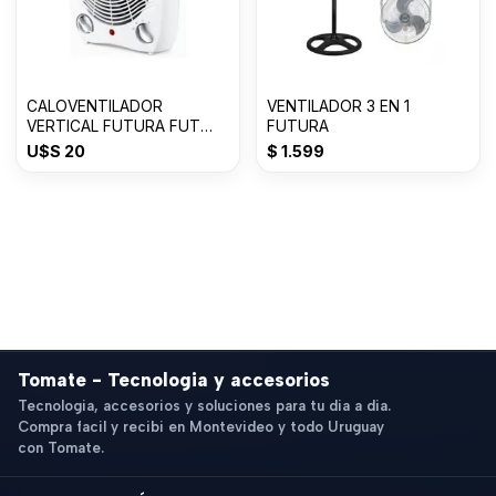
CALOVENTILADOR
VENTILADOR 3 EN 1
VERTICAL FUTURA FUT
FUTURA
CV2001
U$S
20
$
1.599
Tomate - Tecnologia y accesorios
Tecnologia, accesorios y soluciones para tu dia a dia.
Compra facil y recibi en Montevideo y todo Uruguay
con Tomate.