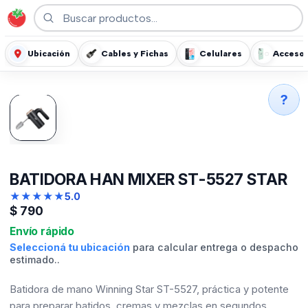
Ubicación
Cables y Fichas
Celulares
Accesor
?
BATIDORA HAN MIXER ST-5527 STAR
★
★
★
★
★
5.0
$
790
Envío rápido
Seleccioná tu ubicación
para calcular entrega o despacho
estimado..
Batidora de mano Winning Star ST-5527, práctica y potente
para preparar batidos, cremas y mezclas en segundos.