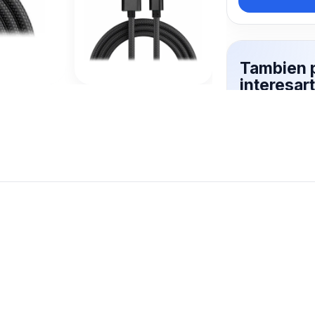
Tambien 
interesar
ACORDO
Mas productos 
explorando C
Ver mas