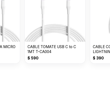
A MICRO
CABLE TOMATE USB C to C
CABLE C
1MT T-CA004
LIGHTNI
$
590
$
390