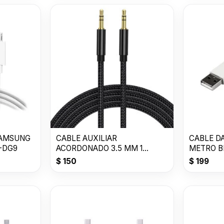
SAMSUNG
CABLE AUXILIAR
CABLE DA
P-DG9
ACORDONADO 3.5 MM 1
METRO B
METRO
$
150
$
199