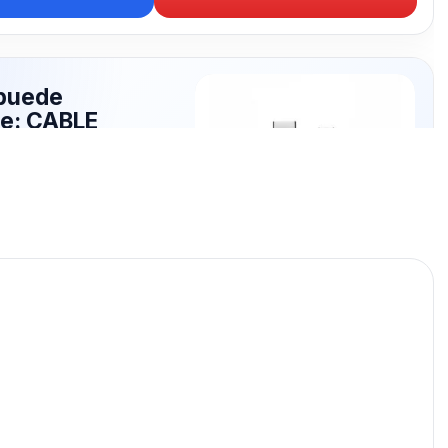
puede
te: CABLE
NADO
publicados para seguir
ABLE ACORDONADO.
CABLE ACORDONADO