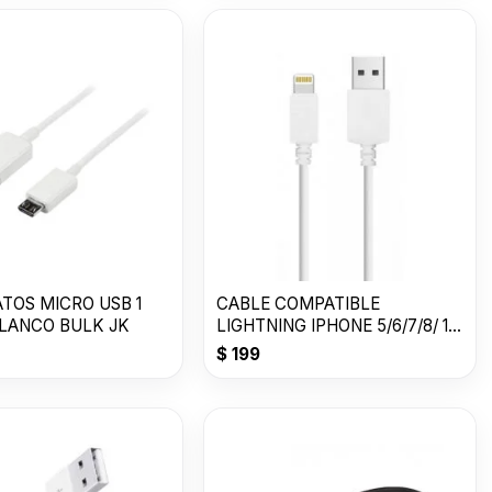
TOS MICRO USB 1
CABLE COMPATIBLE
LANCO BULK JK
LIGHTNING IPHONE 5/6/7/8/ 1
MT / BCO / BULK
$
199