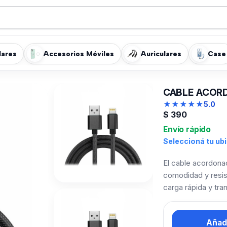
lares
Accesorios Móviles
Auriculares
Case
CABLE ACORD
★
★
★
★
★
5.0
$
390
Envío rápido
Seleccioná tu ub
El cable acordona
comodidad y resis
carga rápida y tra
Añadi