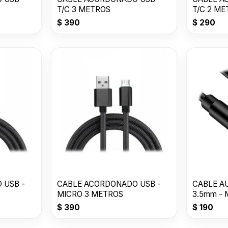
T/C 3 METROS
T/C 2 M
$
390
$
290
 USB -
CABLE ACORDONADO USB -
CABLE AU
MICRO 3 METROS
3.5mm - 
-1000mm
$
390
$
190