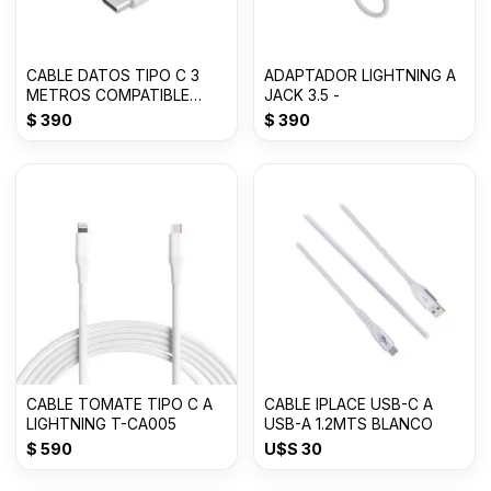
CABLE DATOS TIPO C 3
ADAPTADOR LIGHTNING A
METROS COMPATIBLE
JACK 3.5 -
BLANCO JK
$
390
$
390
CABLE TOMATE TIPO C A
CABLE IPLACE USB-C A
LIGHTNING T-CA005
USB-A 1.2MTS BLANCO
$
590
U$S
30