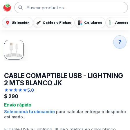
Ubicación
Cables y Fichas
Celulares
Accesor
?
CABLE COMAPTIBLE USB - LIGHTNING
2 MTS BLANCO JK
★
★
★
★
★
5.0
$
290
Envío rápido
Seleccioná tu ubicación
para calcular entrega o despacho
estimado..
El cable USB a Lightning JK de 2 metros en color blanco