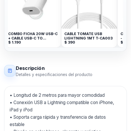
COMBO FICHA 20W USB-C
CABLE TOMATE USB
CABL
+ CABLE USB-C TO
LIGHTNING 1MT T-CA003
- LI
$
1.190
$
390
$
190
LIGHTNING - TOMATE
Descripción
Detalles y especificaciones del producto
• Longitud de 2 metros para mayor comodidad
• Conexión USB a Lightning compatible con iPhone,
iPad y iPod
• Soporta carga rápida y transferencia de datos
estable