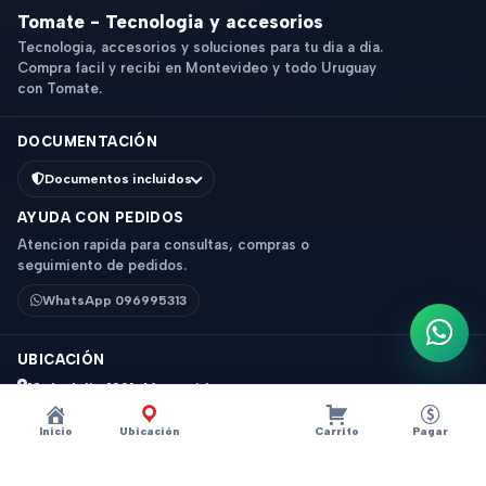
Tomate - Tecnologia y accesorios
Tecnologia, accesorios y soluciones para tu dia a dia.
Compra facil y recibi en Montevideo y todo Uruguay
con Tomate.
DOCUMENTACIÓN
Documentos incluidos
AYUDA CON PEDIDOS
Atencion rapida para consultas, compras o
seguimiento de pedidos.
WhatsApp 096995313
Escri
UBICACIÓN
18 de Julio 1831, Montevideo
Horario: 9 a 18 hs
Inicio
Ubicación
Carrito
Pagar
Ver mapa
Instagram
Descripción