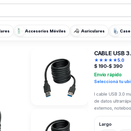
lares
Accesorios Móviles
Auriculares
Case
CABLE USB 3
★
★
★
★
★
5.0
$
190
-
$
390
Envío rápido
Seleccioná tu ub
l cable USB 3.0 m
de datos ultrarráp
externos, noteboo
Largo