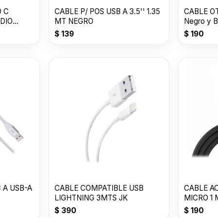
O C
CABLE P/ POS USB A 3.5'' 1.35
CABLE OT
DIO
MT NEGRO
Negro y B
$
139
$
190
 A USB-A
CABLE COMPATIBLE USB
CABLE A
LIGHTNING 3MTS JK
MICRO 1
$
390
$
190