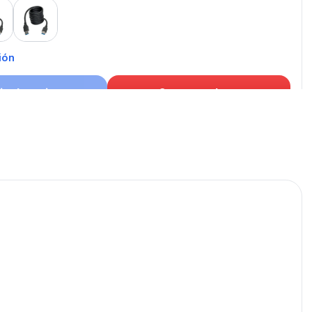
 m
3 m
ión
r al carrito
Comprar ahora
puede
te: CABLE USB
publicados para seguir
LE USB.
CABLE USB