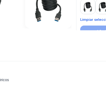
1 m
2
Limpiar selecc
Añadi
Tambien 
interesar
Mas productos 
explorando CAB
éricos
Ver mas