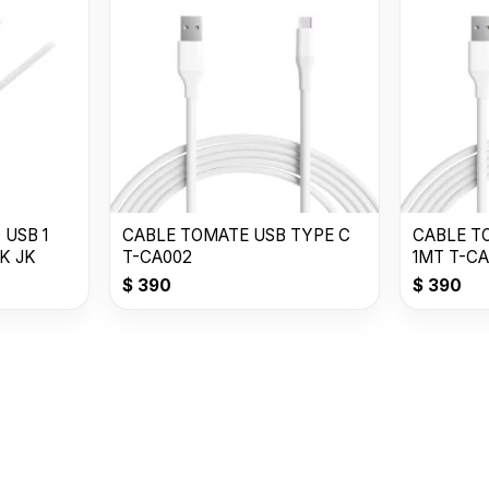
 USB 1
CABLE TOMATE USB TYPE C
CABLE T
K JK
T-CA002
1MT T-CA
$
390
$
390