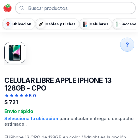
Ubicación
Cables y Fichas
Celulares
Accesor
?
CELULAR LIBRE APPLE IPHONE 13
128GB - CPO
★
★
★
★
★
5.0
$
721
Envío rápido
Seleccioná tu ubicación
para calcular entrega o despacho
estimado..
El iPhone 13 CPO de 128GB en color Midnight es la opción