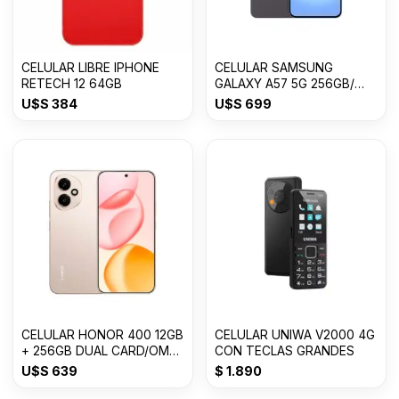
CELULAR LIBRE IPHONE
CELULAR SAMSUNG
RETECH 12 64GB
GALAXY A57 5G 256GB/
8GB RAM
U$S
384
U$S
699
CELULAR HONOR 400 12GB
CELULAR UNIWA V2000 4G
+ 256GB DUAL CARD/OM
CON TECLAS GRANDES
USDESERT GOLD
U$S
639
$
1.890