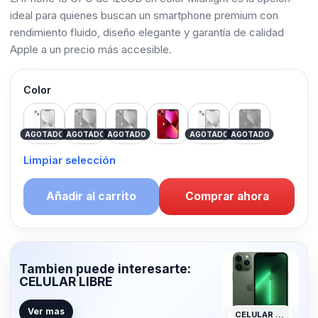
ideal para quienes buscan un smartphone premium con
rendimiento fluido, diseño elegante y garantía de calidad
Apple a un precio más accesible.
Color
White
Blue
Green
Red
Pink
Black
AGOTADO
AGOTADO
AGOTADO
AGOTADO
AGOTADO
Limpiar selección
Añadir al carrito
Comprar ahora
Tambien puede interesarte:
CELULAR LIBRE
Ver mas
CELULAR LIBRE