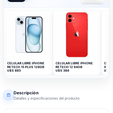
CELULAR LIBRE IPHONE
CELULAR LIBRE IPHONE
CELU
RETECH 15 PLUS 128GB
RETECH 12 64GB
X7E 
U$S
883
U$S
384
U$S
3
Descripción
Detalles y especificaciones del producto