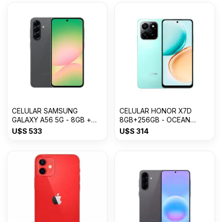
CELULAR SAMSUNG
CELULAR HONOR X7D
GALAXY A56 5G - 8GB +
8GB+256GB - OCEAN
256GB Awesome Graphite
CYAN
U$S
533
U$S
314