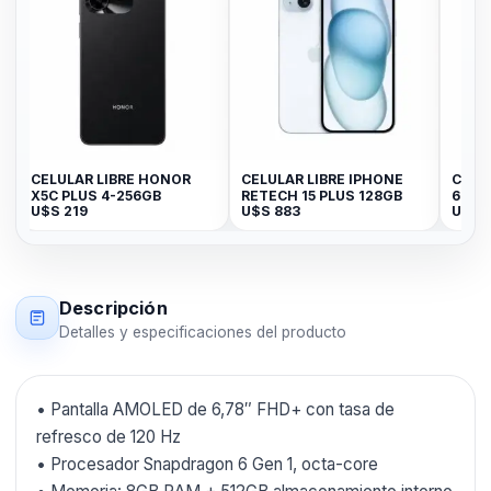
ELULAR LIBRE HONOR
CELULAR LIBRE IPHONE
Celular LIB
5C PLUS 4-256GB
RETECH 15 PLUS 128GB
64GB / 3G B
$S
219
U$S
883
U$S
129
Descripción
Detalles y especificaciones del producto
• Pantalla AMOLED de 6,78″ FHD+ con tasa de
refresco de 120 Hz
• Procesador Snapdragon 6 Gen 1, octa-core