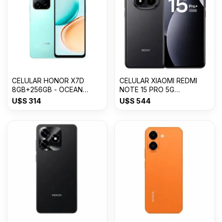
CELULAR HONOR X7D
CELULAR XIAOMI REDMI
8GB+256GB - OCEAN
NOTE 15 PRO 5G
CYAN
8GB+512GB
U$S
314
U$S
544