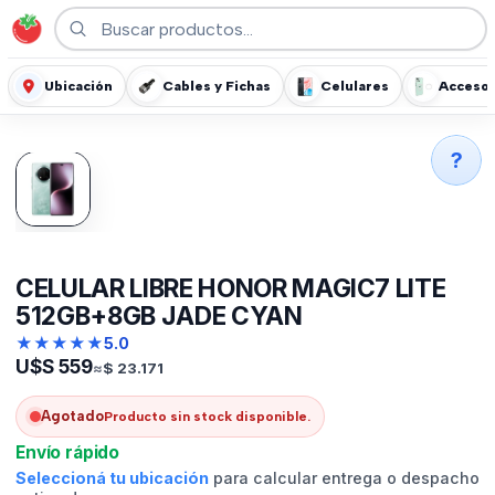
Ubicación
Cables y Fichas
Celulares
Accesor
?
CELULAR LIBRE HONOR MAGIC7 LITE
512GB+8GB JADE CYAN
★
★
★
★
★
5.0
U$S
559
≈
$
23.171
Agotado
Producto sin stock disponible.
Envío rápido
Seleccioná tu ubicación
para calcular entrega o despacho