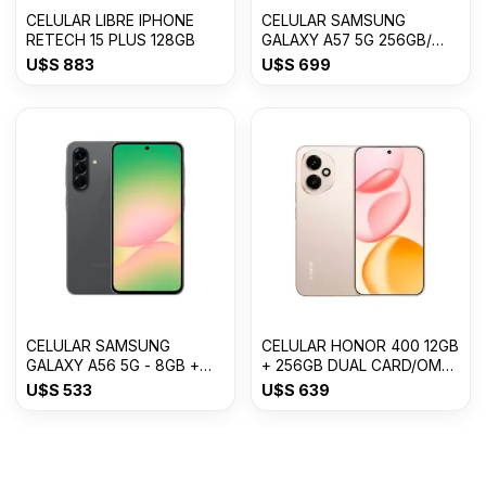
CELULAR LIBRE IPHONE
CELULAR SAMSUNG
RETECH 15 PLUS 128GB
GALAXY A57 5G 256GB/
8GB RAM
U$S
883
U$S
699
CELULAR SAMSUNG
CELULAR HONOR 400 12GB
GALAXY A56 5G - 8GB +
+ 256GB DUAL CARD/OM
256GB Awesome Graphite
USDESERT GOLD
U$S
533
U$S
639