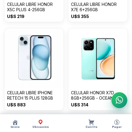
CELULAR LIBRE HONOR
CELULAR LIBRE HONOR
X5C PLUS 4-256GB
X7E 6+256GB
U$S
219
U$S
355
CELULAR LIBRE IPHONE
CELULAR HONOR X7D
RETECH 15 PLUS 128GB
8GB+256GB - OCEAN
Escri
CYAN
U$S
883
U$S
314
Inicio
Ubicación
Carrito
Pagar