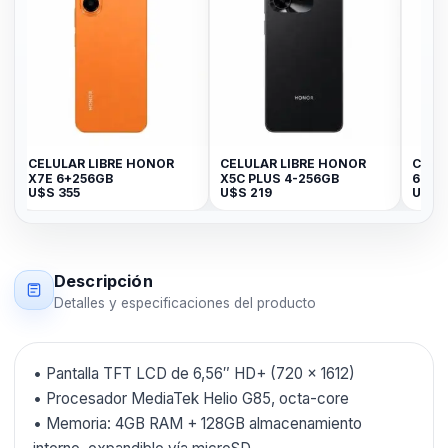
CELULAR LIBRE HONOR
CELULAR LIBRE HONOR
Celul
X7E 6+256GB
X5C PLUS 4-256GB
64GB 
U$S
355
U$S
219
U$S
1
Descripción
Detalles y especificaciones del producto
• Pantalla TFT LCD de 6,56″ HD+ (720 × 1612)
• Procesador MediaTek Helio G85, octa-core
• Memoria: 4GB RAM + 128GB almacenamiento