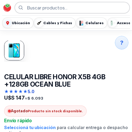
Ubicación
Cables y Fichas
Celulares
Accesor
?
CELULAR LIBRE HONOR X5B 4GB
+128GB OCEAN BLUE
★
★
★
★
★
5.0
U$S
147
≈
$
6.093
Agotado
Producto sin stock disponible.
Envío rápido
Seleccioná tu ubicación
para calcular entrega o despacho