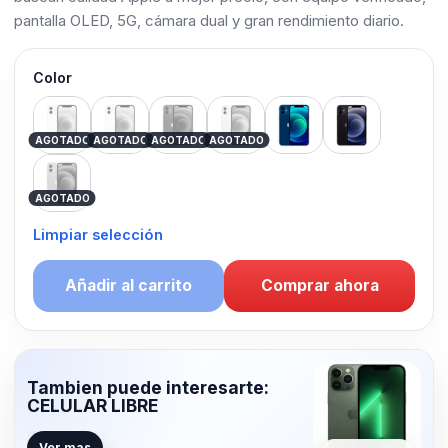
pantalla OLED, 5G, cámara dual y gran rendimiento diario.
Color
White
Pink
Red
Green
Blue
Black
AGOTADO
AGOTADO
AGOTADO
AGOTADO
Purple
AGOTADO
Limpiar selección
Añadir al carrito
Comprar ahora
Tambien puede interesarte:
CELULAR LIBRE
Ver mas