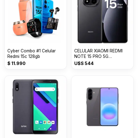
Cyber Combo #1 Celular
CELULAR XIAOMI REDMI
Redmi 15c 128gb
NOTE 15 PRO 5G
8GB+512GB
$
11.990
U$S
544