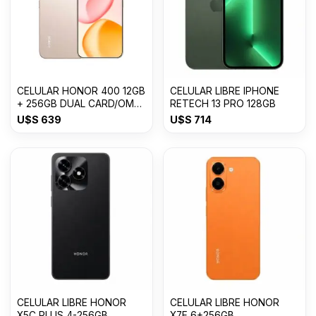
CELULAR HONOR 400 12GB
CELULAR LIBRE IPHONE
+ 256GB DUAL CARD/OM
RETECH 13 PRO 128GB
USDESERT GOLD
U$S
639
U$S
714
CELULAR LIBRE HONOR
CELULAR LIBRE HONOR
X5C PLUS 4-256GB
X7E 6+256GB