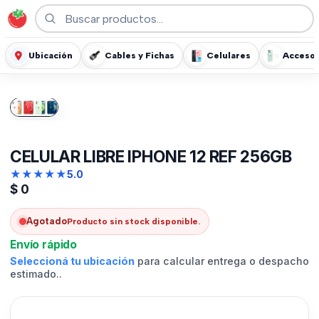
Ubicación
Cables y Fichas
Celulares
Accesor
CELULAR LIBRE IPHONE 12 REF 256GB
★
★
★
★
★
5.0
$
0
Agotado
Producto sin stock disponible.
Envío rápido
Seleccioná tu ubicación
para calcular entrega o despacho
estimado..