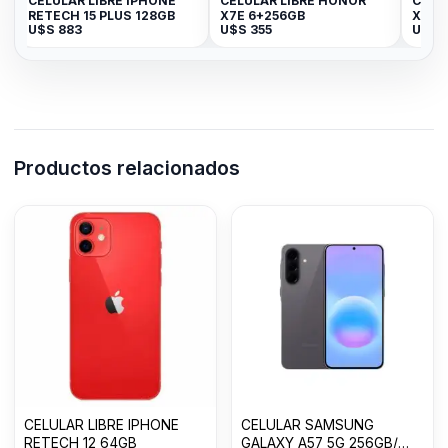
CELULAR LIBRE IPHONE
CELULAR LIBRE HONOR
CELUL
RETECH 15 PLUS 128GB
X7E 6+256GB
X5C P
U$S
883
U$S
355
U$S
2
Productos relacionados
CELULAR LIBRE IPHONE
CELULAR SAMSUNG
RETECH 12 64GB
GALAXY A57 5G 256GB/