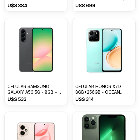
8GB RAM
U$S
384
U$S
699
CELULAR SAMSUNG
CELULAR HONOR X7D
GALAXY A56 5G - 8GB +
8GB+256GB - OCEAN
256GB Awesome Graphite
CYAN
U$S
533
U$S
314