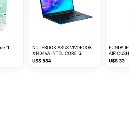
e 11
NOTEBOOK ASUS VIVOBOOK
FUNDA IP
X1404VA INTEL CORE i3
AIR CUSH
8GB/128GB SSD
U$S
584
U$S
33