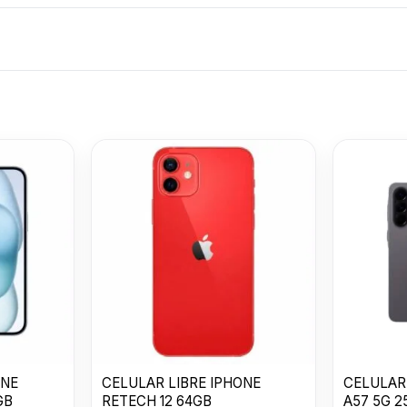
CELULAR LIBR
IPHONE RETEC
PLUS 128GB
U$S
883
ONE
CELULAR LIBRE IPHONE
CELULAR
GB
RETECH 12 64GB
A57 5G 2