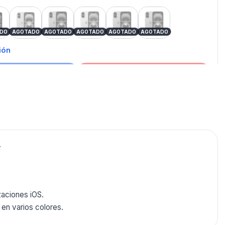
lack
Pink
Blue
Green
Ultramarine
Teal
DO
AGOTADO
AGOTADO
AGOTADO
AGOTADO
AGOTADO
ión
r al carrito
Comprar ahora
puede
te: CELULAR
.
publicados para seguir
ULAR LIBRE.
zaciones iOS.
CELULAR LIBRE
en varios colores.